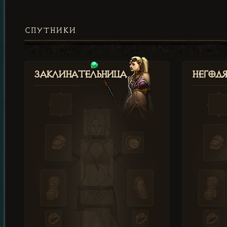
СПУТНИКИ
Заклинательница
Негод