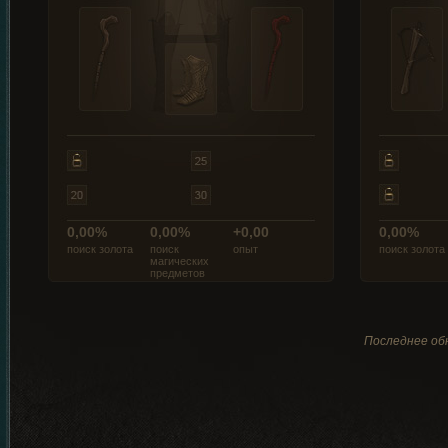
0,00%
0,00%
+0,00
0,00%
поиск золота
поиск
опыт
поиск золота
магических
предметов
Последнее обн