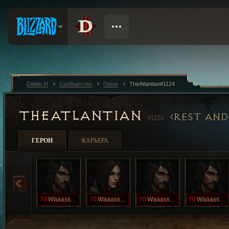
Diablo III
Сообщество
Герои
TheAtlantian#1124
THEATLANTIAN
REST AND
#1124
ГЕРОИ
КАРЬЕРА
70
Waaasssuuppp
70
Waaasssuuupp
70
Waaasssuuupp
70
Waaasssuuupp