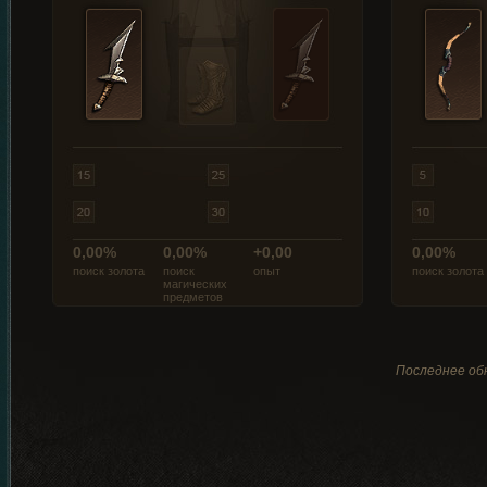
0,00%
0,00%
+0,00
0,00%
поиск золота
поиск
опыт
поиск золота
магических
предметов
Последнее обн