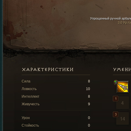
Упрощенный ручной арбал
3,0 Ур./с
ХАРАКТЕРИСТИКИ
УМЕН
Сила
8
Ловкость
10
Интеллект
8
Живучесть
9
Урон
0
Стойкость
0