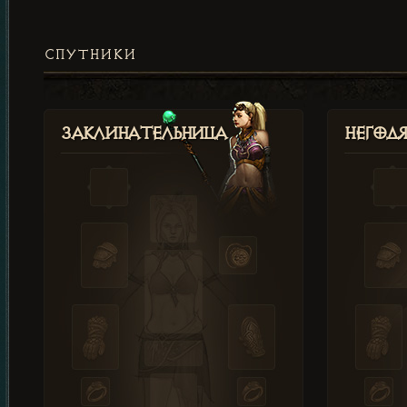
СПУТНИКИ
Заклинательница
Негод