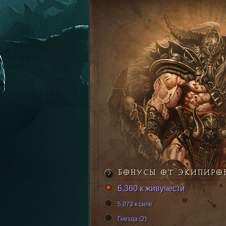
БОНУСЫ ОТ ЭКИПИРО
6,360 к живучести
5,073 к силе
Гнезда (2)