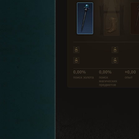
0,00%
0,00%
+0,00
поиск золота
поиск
опыт
магических
предметов