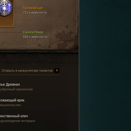
Грозовой щит
711 к живучести
Сапоги Рекор
568 к живучести
Открыть в калькуляторе талантов
пье Древних
зубренный наконечник
рожающий крик
мешательство
инственный клич
едупреждение ветерана