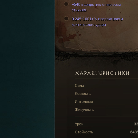
+540 к сопротивлению всем
стихиям
0.245*1001+% к вероятности
критического удара
ХАРАКТЕРИСТИКИ
Сила
Ловкость
Интеллект
Живучесть
Урон
3
Стойкость
648