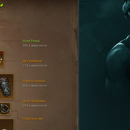
Воля Рекор
655 к живучести
Дух времени
719 к живучести
Наручи силача
650 к живучести
Цепь Чиланика
494 к живучести
Перстень-око