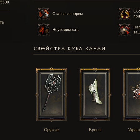
55500
Об
Стальные нервы
пр
ТЬ
Нап
Неутомимость
за
СВОЙСТВА КУБА КАНАИ
Оружие
Броня
Украш