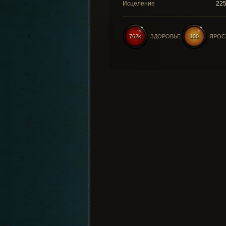
Исцеление
22
762k
ЗДОРОВЬЕ
100
ЯРОС