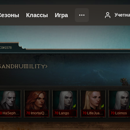
C0#1578
SANDHUMILITY
0
HaSepharim
70
ImortalQueen
70
Lango
70
LitleJuanita
70
Loimos