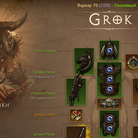
70
(2 830)
Cезонный
Варвар
-
G
ROK
Ноша Рекор
Сердце Рекор
487 к живучести
Обмотки Рекор
709 к живучести
ВКИ
Кольцо силы
Штаны Рекор