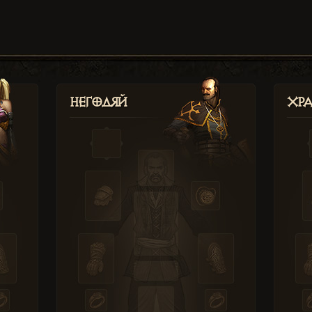
Негодяй
Хр