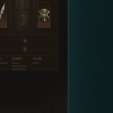
%
0,00%
+0,00
золота
поиск
опыт
магических
предметов