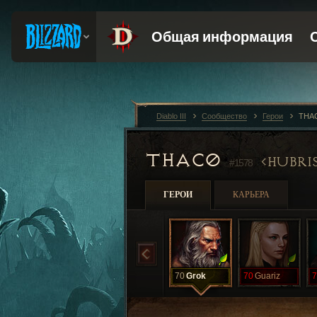
Diablo III
Сообщество
Герои
THA
THAC0
HUBRI
#1578
ГЕРОИ
КАРЬЕРА
70
Grok
70
Guariz
7