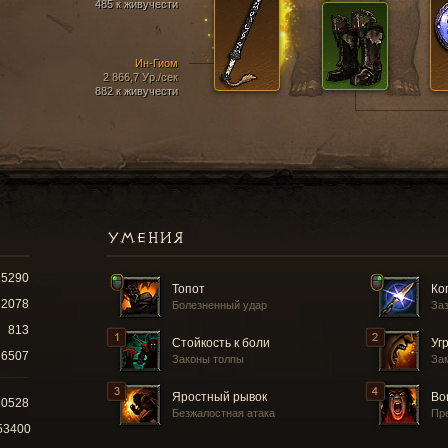
485 к живучести
Ин-Гиом
2 866,7 Ур./сек
882 к живучести
УМЕНИЯ
5290
Топот
Ко
2078
Болезненный удар
За
813
Стойкость к боли
Уг
6507
Законы толпы
За
Яростный рывок
Во
30528
Безжалостная атака
Пр
53400