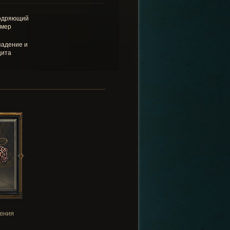
одряющий
имер
адение и
щита
ения