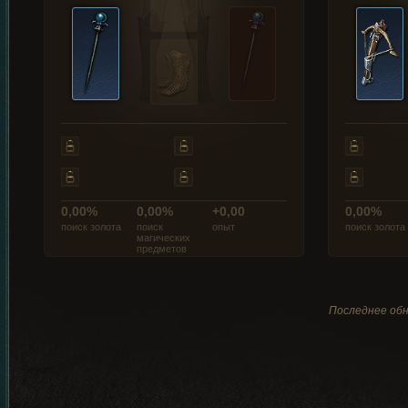
0,00%
0,00%
+0,00
0,00%
поиск золота
поиск
опыт
поиск золота
магических
предметов
Последнее обн