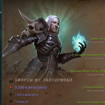
Шипы Рат
591 к интеллек
Костяной нагрудник Рат
1,158 к интеллек
Мрачные латные щитки Рат
731 к интеллек
БОНУСЫ ОТ ЭКИПИРОВКИ
9,086 к интеллекту
Сосредоточеннос
490 к интеллек
7,645 к живучести
Гнезда (0)
Костяные поножи Рат