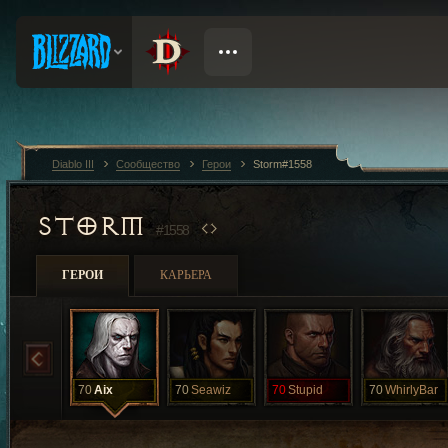
Diablo III
Сообщество
Герои
Storm#1558
STORM
#1558
ГЕРОИ
КАРЬЕРА
70
Aix
70
Seawiz
70
Stupid
70
WhirlyBar