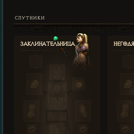
СПУТНИКИ
Заклинательница
Негод