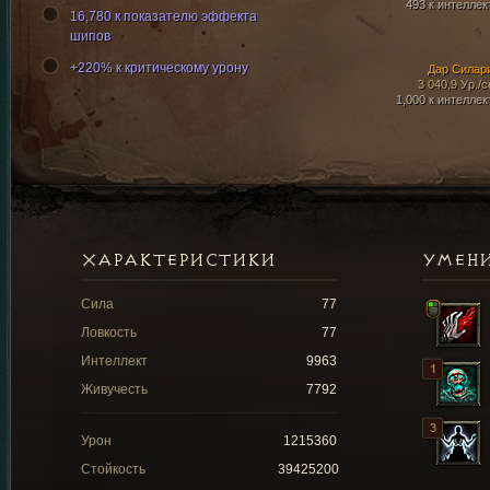
493 к интеллек
16,780 к показателю эффекта
шипов
+220% к критическому урону
Дар Силар
3 040,9 Ур./с
1,000 к интеллек
ХАРАКТЕРИСТИКИ
УМЕН
Сила
77
Ловкость
77
Интеллект
9963
Живучесть
7792
Урон
1215360
Стойкость
39425200