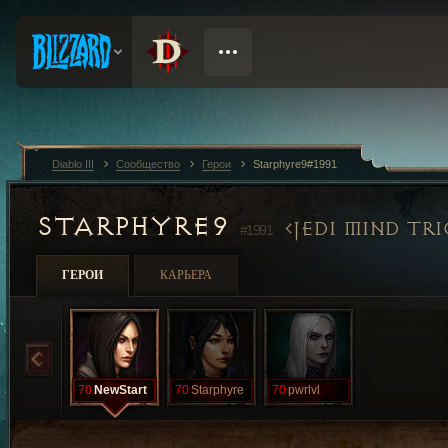
Diablo III
Сообщество
Герои
Starphyre9#1991
STARPHYRE9
JEDI MIND TRI
#1991
ГЕРОИ
КАРЬЕРА
70
NewStart
70
Starphyre
70
pwrlvl