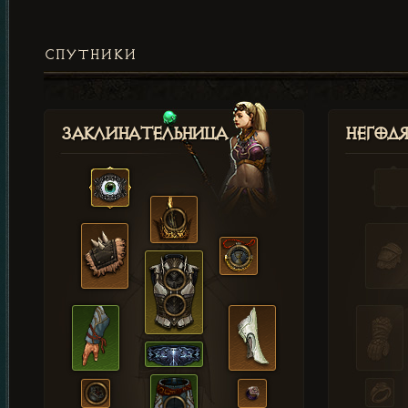
СПУТНИКИ
Заклинательница
Негод