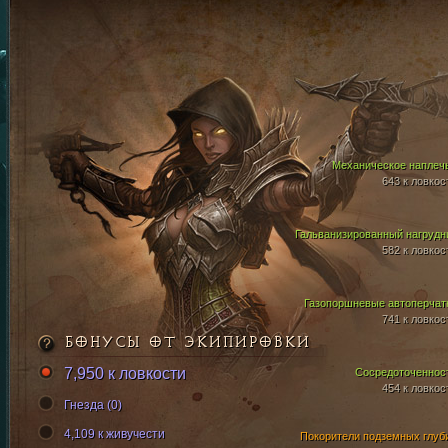
Механическое наплеч
643 к ловкос
Гальванизированный нагрудн
582 к ловкос
Газопоршневые автоперчат
741 к ловкос
БОНУСЫ ОТ ЭКИПИРОВКИ
7,950 к ловкости
Сосредоточеннос
454 к ловкос
Гнезда (0)
4,109 к живучести
Покорители подземных глуб