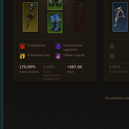
Очарование
Пророческая
гармония
Усиленный щит
Обман судьбы
170,00%
0,00%
+387,00
0,00%
поиск золота
поиск
опыт
поиск золота
магических
предметов
Последнее обн