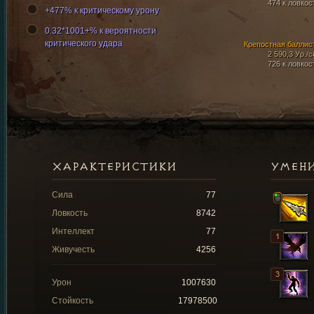
474 к ловкос
+477% к критическому урону
0.32*1001+% к вероятности
критического удара
Крепостная баллис
2 590,3 Ур./с
726 к ловкос
ХАРАКТЕРИСТИКИ
УМЕН
Сила
77
Ловкость
8742
Интеллект
77
Живучесть
4256
Урон
1007630
Стойкость
17978500