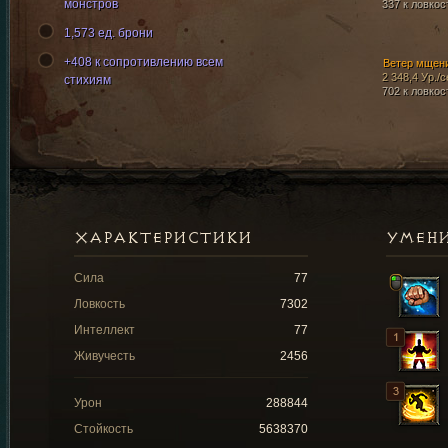
монстров
337 к ловкос
1,573 ед. брони
+408 к сопротивлению всем
Ветер мщен
2 348,4 Ур./с
стихиям
702 к ловкос
ХАРАКТЕРИСТИКИ
УМЕН
Сила
77
Ловкость
7302
Интеллект
77
Живучесть
2456
Урон
288844
Стойкость
5638370