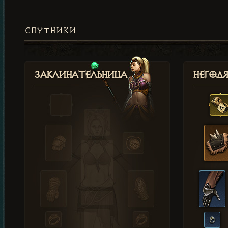
СПУТНИКИ
Заклинательница
Негод