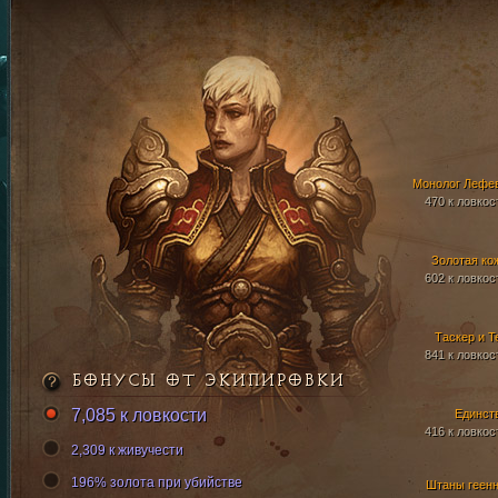
Монолог Лефе
470 к ловкос
Золотая ко
602 к ловкос
Таскер и Т
841 к ловкос
БОНУСЫ ОТ ЭКИПИРОВКИ
7,085 к ловкости
Единст
416 к ловкос
2,309 к живучести
196% золота при убийстве
Штаны геен