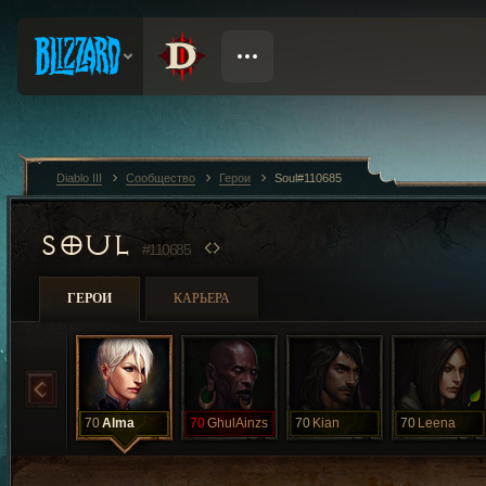
Diablo III
Сообщество
Герои
Soul#110685
SOUL
#110685
ГЕРОИ
КАРЬЕРА
70
Alma
70
GhulAinzs
70
Kian
70
Leena