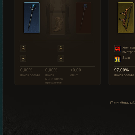
Увечащ
выстре
Залп
0,00%
0,00%
+0,00
97,00%
поиск золота
поиск
опыт
поиск золота
магических
предметов
Последнее обн