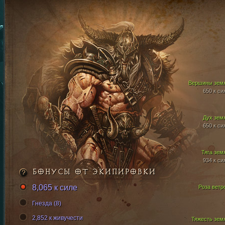
Вершины зем
650 к си
Дух зем
650 к си
Тяга зем
934 к си
БОНУСЫ ОТ ЭКИПИРОВКИ
8,065 к силе
Роза ветр
Гнезда (8)
2,852 к живучести
Тяжесть зем