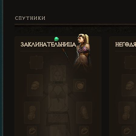
СПУТНИКИ
Заклинательница
Негод