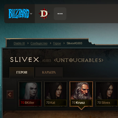
Diablo III
Сообщество
Герои
Slivex#1693
SLIVEX
UNTOUCHABLES
#1693
ГЕРОИ
КАРЬЕРА
70
BKiller
70
Kat
70
Krusz
70
Slivex