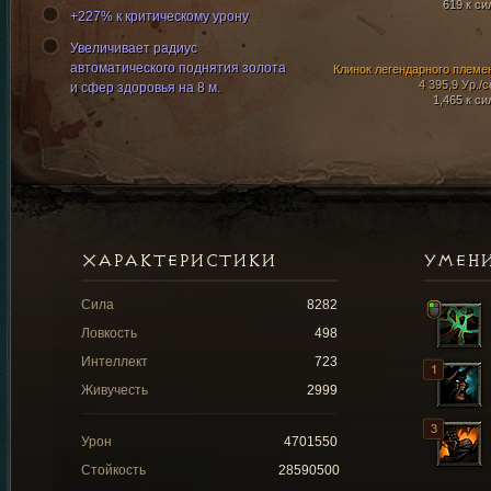
619 к си
+227% к критическому урону
Увеличивает радиус
автоматического поднятия золота
Клинок легендарного племе
4 395,9 Ур./с
и сфер здоровья на 8 м.
1,465 к си
ХАРАКТЕРИСТИКИ
УМЕН
Сила
8282
Ловкость
498
Интеллект
723
Живучесть
2999
Урон
4701550
Стойкость
28590500