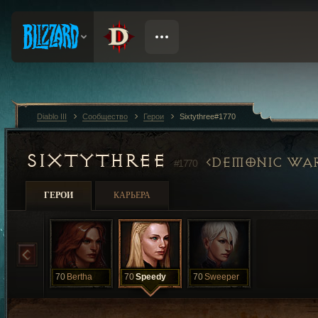
Diablo III
Сообщество
Герои
Sixtythree#1770
SIXTYTHREE
DEMONIC WAR
#1770
ГЕРОИ
КАРЬЕРА
70
Bertha
70
Speedy
70
Sweeper