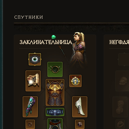
СПУТНИКИ
Заклинательница
Негод