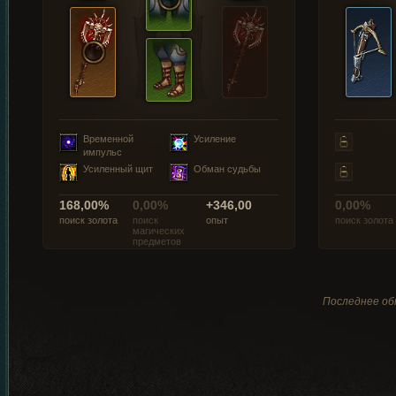
Временной
Усиление
импульс
Усиленный щит
Обман судьбы
168,00%
0,00%
+346,00
0,00%
поиск золота
поиск
опыт
поиск золота
магических
предметов
Последнее обн