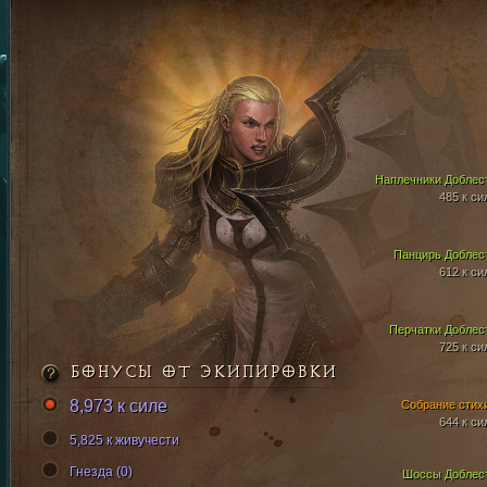
Наплечники Доблес
485 к си
Панцирь Доблес
612 к си
Перчатки Доблес
725 к си
БОНУСЫ ОТ ЭКИПИРОВКИ
8,973 к силе
Собрание стих
644 к си
5,825 к живучести
Гнезда (0)
Шоссы Доблес