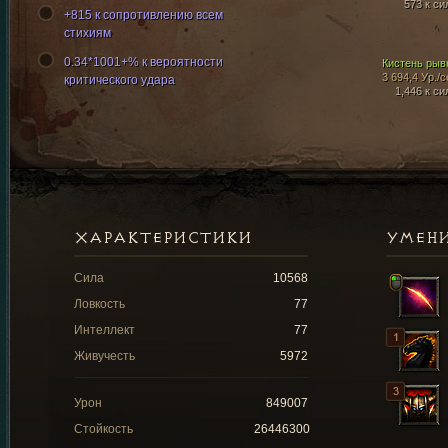
573 к си
+815 к сопротивлению всем
стихиям
0.34*1001+% к вероятности
Кистень рыв
3 694,4 Ур./с
критического удара
1,446 к си
ХАРАКТЕРИСТИКИ
УМЕН
Сила
10568
Ловкость
77
Интеллект
77
Живучесть
5972
Урон
849007
Стойкость
26446300