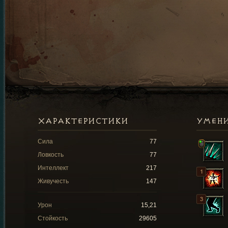
ХАРАКТЕРИСТИКИ
УМЕН
Сила
77
Ловкость
77
Интеллект
217
Живучесть
147
Урон
15,21
Стойкость
29605