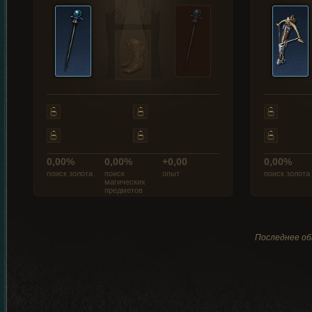
0,00%
0,00%
+0,00
0,00%
поиск золота
поиск
опыт
поиск золота
магических
предметов
Последнее об