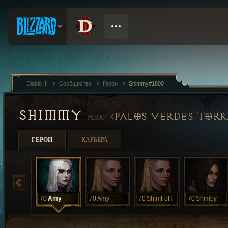
Diablo III
Сообщество
Герои
Shimmy#1800
SHIMMY
PALOS VERDES TOR
#1800
ГЕРОИ
КАРЬЕРА
70
Amy
70
Amy
70
ShimFoH
70
Shimby