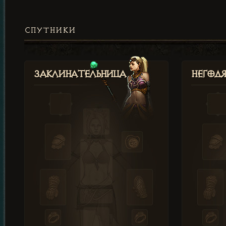
СПУТНИКИ
Заклинательница
Негод