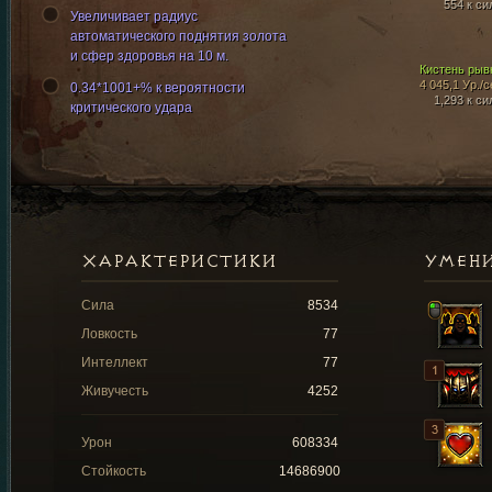
554 к си
Увеличивает радиус
автоматического поднятия золота
и сфер здоровья на 10 м.
Кистень рыв
4 045,1 Ур./с
0.34*1001+% к вероятности
1,293 к си
критического удара
ХАРАКТЕРИСТИКИ
УМЕН
Сила
8534
Ловкость
77
Интеллект
77
Живучесть
4252
Урон
608334
Стойкость
14686900