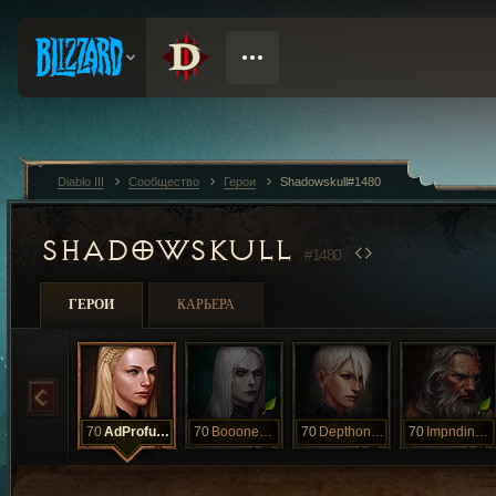
Diablo III
Сообщество
Герои
Shadowskull#1480
SHADOWSKULL
#1480
ГЕРОИ
КАРЬЕРА
70
AdProfundis
70
BoooneCrusha
70
Depthonate
70
ImpndingDoom