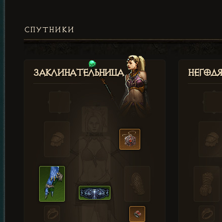
СПУТНИКИ
Заклинательница
Негод