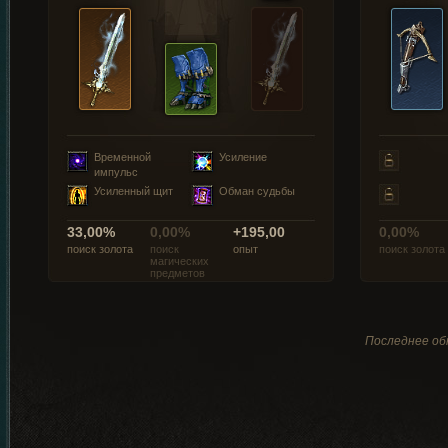
Временной
Усиление
импульс
Усиленный щит
Обман судьбы
33,00%
0,00%
+195,00
0,00%
поиск золота
поиск
опыт
поиск золота
магических
предметов
Последнее обн