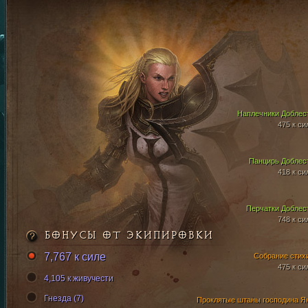
Наплечники Доблес
475 к си
Панцирь Доблес
418 к си
Перчатки Доблес
748 к си
БОНУСЫ ОТ ЭКИПИРОВКИ
7,767 к силе
Собрание стих
475 к си
4,105 к живучести
Гнезда (7)
Проклятые штаны господина Я