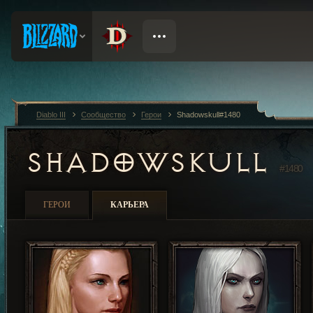
Diablo III
Сообщество
Герои
Shadowskull#1480
SHADOWSKULL
#1480
ГЕРОИ
КАРЬЕРА