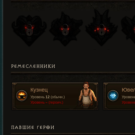
РЕМЕСЛЕННИКИ
Кузнец
Юве
Уровень
12
(обычн.)
Уровен
Уровень
–
(героич.)
Уровен
ПАВШИЕ ГЕРОИ