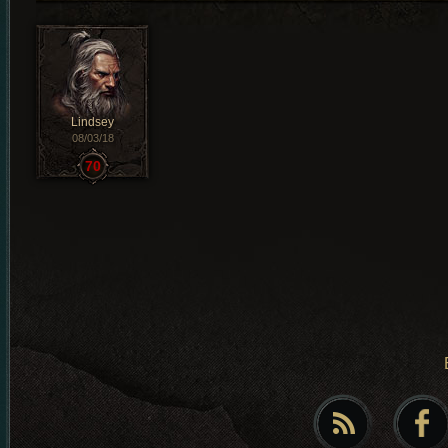
Lindsey
08/03/18
70