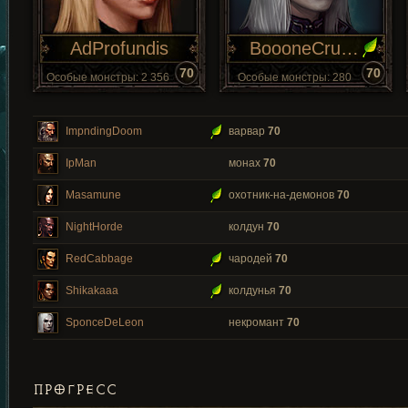
AdProfundis
BoooneCrusha
70
70
Особые монстры: 2 356
Особые монстры: 280
ImpndingDoom
варвар
70
IpMan
монах
70
Masamune
охотник-на-демонов
70
NightHorde
колдун
70
RedCabbage
чародей
70
Shikakaaa
колдунья
70
SponceDeLeon
некромант
70
ПРОГРЕСС