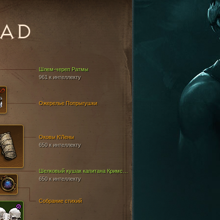
EAD
Шлем-череп Ратмы
961 к интеллекту
Ожерелье Попрыгушки
Оковы К'Лены
650 к интеллекту
Шелковый кушак капитана Кримсона
650 к интеллекту
Собрание стихий