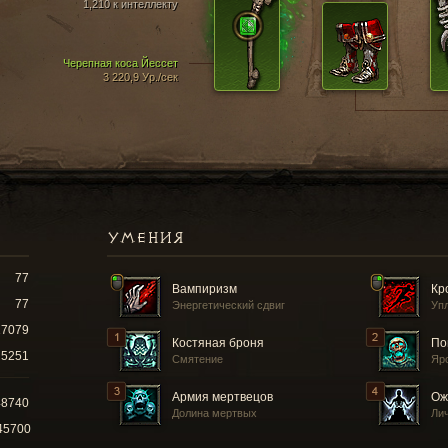
1,210 к интеллекту
Черепная коса Йессет
3 220,9 Ур./сек
УМЕНИЯ
77
Вампиризм
Кр
77
Энергетический сдвиг
Уп
17079
Костяная броня
По
5251
Смятение
Яр
Армия мертвецов
Ож
48740
Долина мертвых
Ли
45700