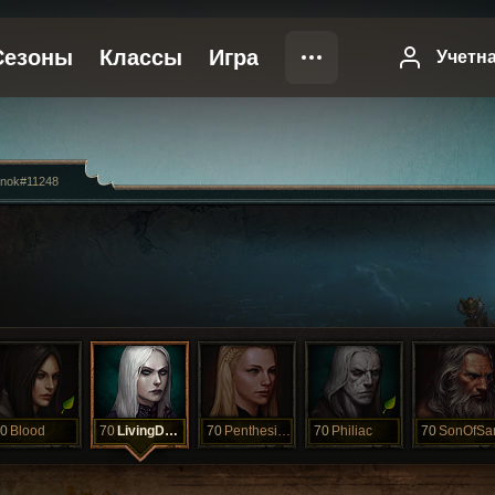
nok#11248
0
Blood
70
LivingDead
70
Penthesilea
70
Philiac
70
SonOfS