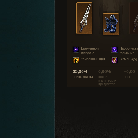
Временной
Пророческ
импульс
гармония
Усиленный щит
Обман суд
35,00%
0,00%
+0,00
поиск золота
поиск
опыт
магических
предметов