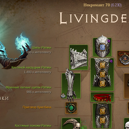
70
(6 230)
Некромант
L
IVINGD
Шипы Ратмы
650 к интеллекту
Костяной нагрудник Ратмы
1,480 к интеллекту
Мрачные латные щитки Ратмы
986 к интеллекту
ВКИ
Приговор Крисбина
Костяные поножи Ратмы