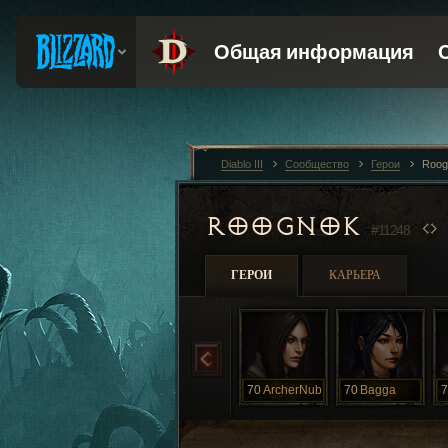
Diablo III
Сообщество
Герои
Roog
ROOGNOK
#11248
ГЕРОИ
КАРЬЕРА
70
ArcherNub
70
Bagga
7