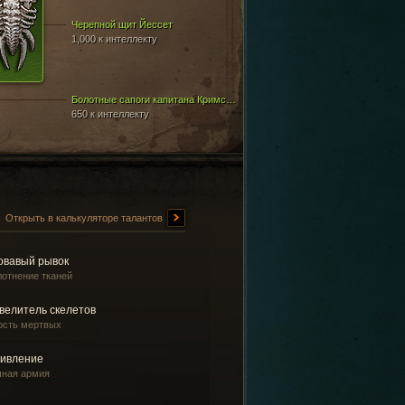
Черепной щит Йессет
1,000 к интеллекту
Болотные сапоги капитана Кримсона
650 к интеллекту
Открыть в калькуляторе талантов
овавый рывок
лотнение тканей
велитель скелетов
ость мертвых
ивление
чная армия