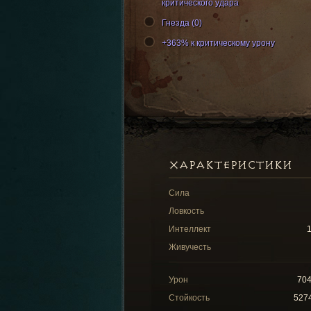
критического удара
Гнезда (0)
+363% к критическому урону
ХАРАКТЕРИСТИКИ
Сила
Ловкость
Интеллект
Живучесть
Урон
70
Стойкость
527