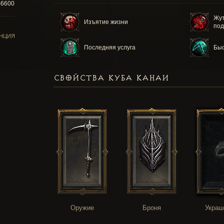
46600
Жут
Изъятие жизни
по
НЦИЯ
Последняя услуга
Быс
СВОЙСТВА КУБА КАНАИ
Оружие
Броня
Украш