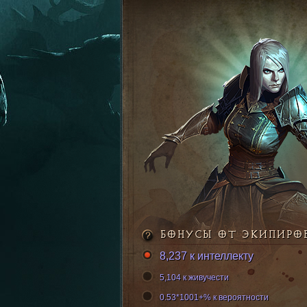
БОНУСЫ ОТ ЭКИПИРО
8,237 к интеллекту
5,104 к живучести
0.53*1001+% к вероятности