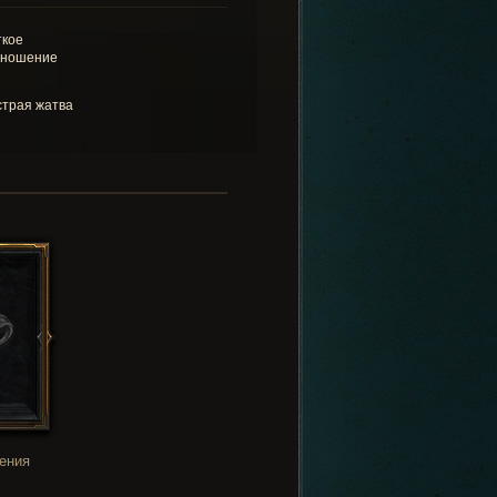
кое
дношение
трая жатва
ения