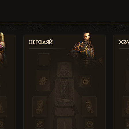
Негодяй
Хр