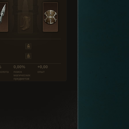
%
0,00%
+0,00
золота
поиск
опыт
магических
предметов