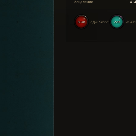
Исцеление
41
604k
ЗДОРОВЬЕ
220
ЭССЕ