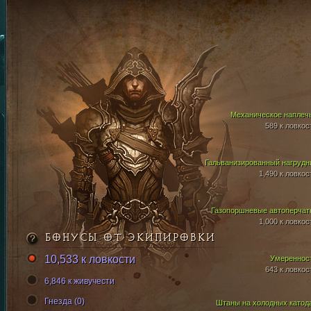
Механическое наплеч
589 к ловкос
Гальванизированный нагрудн
1,490 к ловкос
Газопоршневые автоперчат
1,000 к ловкос
БОНУСЫ ОТ ЭКИПИРОВКИ
10,533 к ловкости
Умереннос
643 к ловкос
6,846 к живучести
Гнезда (0)
Штаны на холодных катод