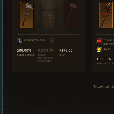
Сосредоточение
Увечащ
выстре
Залп
100,00%
0,00%
+178,00
поиск золота
поиск
опыт
магических
135,00%
предметов
поиск золота
Последнее обн