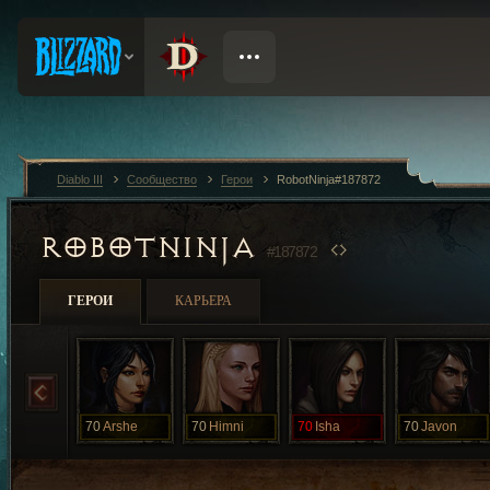
Diablo III
Сообщество
Герои
RobotNinja#187872
ROBOTNINJA
#187872
ГЕРОИ
КАРЬЕРА
70
Arshe
70
Himni
70
Isha
70
Javon