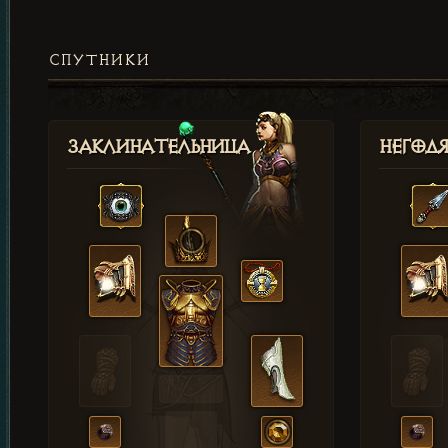
СПУТНИКИ
Заклинательница
Негод