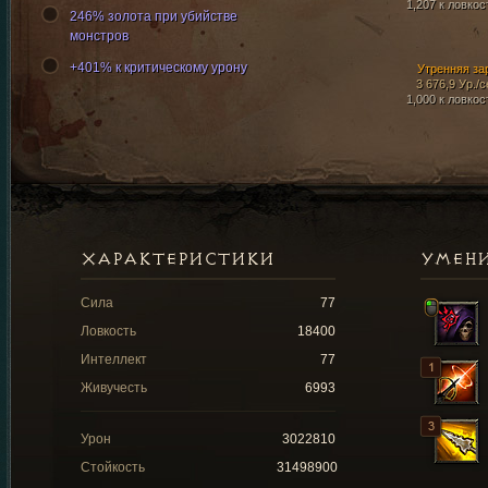
1,207 к ловкос
246% золота при убийстве
монстров
+401% к критическому урону
Утренняя за
3 676,9 Ур./с
1,000 к ловкос
ХАРАКТЕРИСТИКИ
УМЕН
Сила
77
Ловкость
18400
Интеллект
77
Живучесть
6993
Урон
3022810
Стойкость
31498900