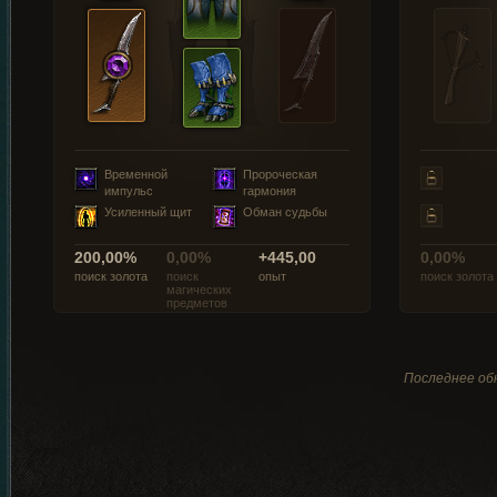
Временной
Пророческая
импульс
гармония
Усиленный щит
Обман судьбы
200,00%
0,00%
+445,00
0,00%
поиск золота
поиск
опыт
поиск золота
магических
предметов
Последнее обн