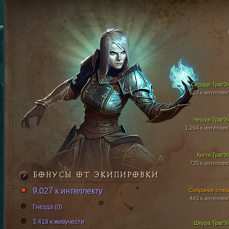
Сердце Траг'У
633 к интеллек
Чешуя Траг'У
1,264 к интеллек
Когти Траг'У
720 к интеллек
БОНУСЫ ОТ ЭКИПИРОВКИ
9,027 к интеллекту
Собрание стих
443 к интеллек
Гнезда (0)
3,419 к живучести
Шкура Траг'У