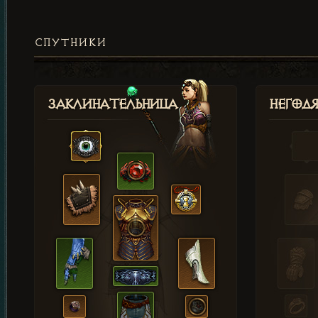
СПУТНИКИ
Заклинательница
Негод