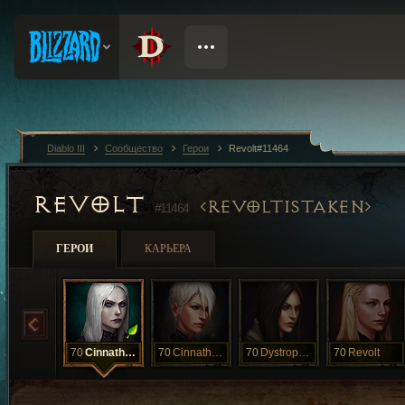
Diablo III
Сообщество
Герои
Revolt#11464
REVOLT
REVOLTISTAKEN
#11464
ГЕРОИ
КАРЬЕРА
70
Cinnathepoet
70
Cinnathepoet
70
Dystrophyx
70
Revolt