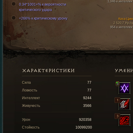
1,046 к интеллек
0.34*1001+% к вероятности
критического удара
+266% к критическому урону
Коса Цик
2 520,7 Ур./с
954 к интеллек
ХАРАКТЕРИСТИКИ
УМЕН
Сила
77
Ловкость
77
Интеллект
9244
Живучесть
3566
Урон
920358
Стойкость
10099200