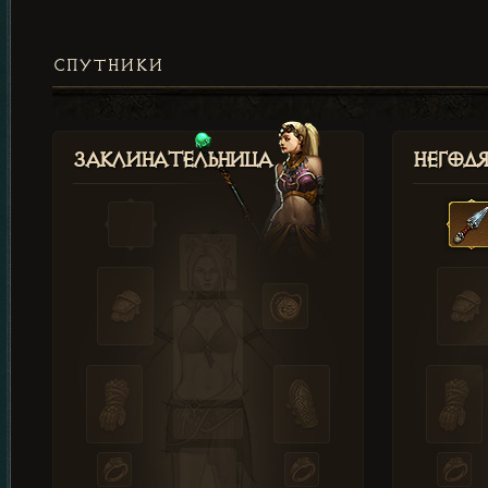
СПУТНИКИ
Заклинательница
Негод