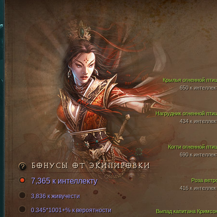
Крылья огненной пти
650 к интеллек
Нагрудник огненной пти
434 к интеллек
Когти огненной пти
690 к интеллек
БОНУСЫ ОТ ЭКИПИРОВКИ
7,365 к интеллекту
Роза ветр
416 к интеллек
3,836 к живучести
0.345*1001+% к вероятности
Выпад капитана Кримсо