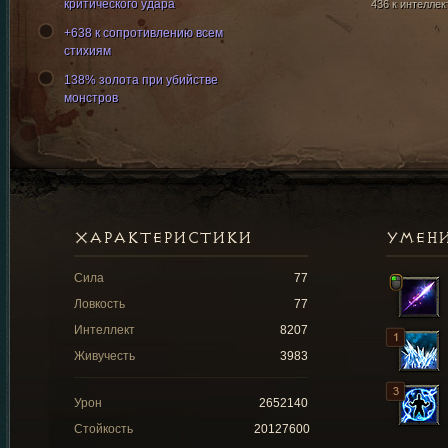
критического удара
436 к интеллек
+638 к сопротивлению всем
стихиям
138% золота при убийстве
монстров
ХАРАКТЕРИСТИКИ
УМЕН
Сила
77
Ловкость
77
Интеллект
8207
Живучесть
3983
Урон
2652140
Стойкость
20127600