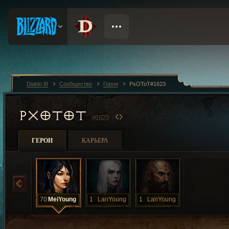
Diablo III
Сообщество
Герои
PxOToT#1623
PXOTOT
#1623
ГЕРОИ
КАРЬЕРА
70
MeiYoung
1
LanYoung
1
LanYoung