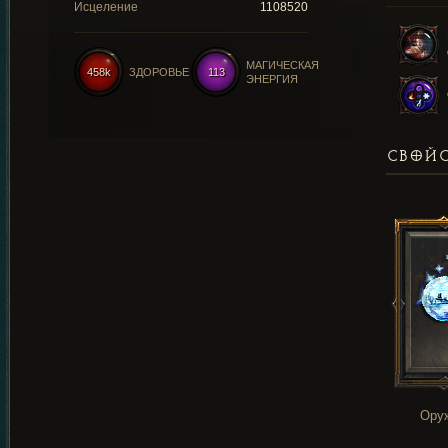
Исцеление
1108520
МАГИЧЕСКАЯ
458k
ЗДОРОВЬЕ
113
ЭНЕРГИЯ
СВОЙС
Ору