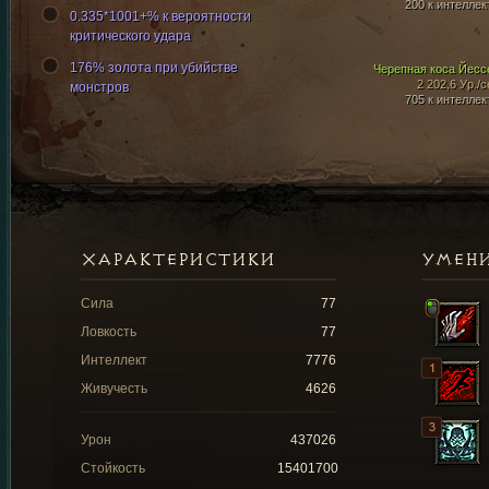
200 к интеллек
0.335*1001+% к вероятности
критического удара
176% золота при убийстве
Черепная коса Йесс
2 202,6 Ур./с
монстров
705 к интеллек
ХАРАКТЕРИСТИКИ
УМЕН
Сила
77
Ловкость
77
Интеллект
7776
Живучесть
4626
Урон
437026
Стойкость
15401700