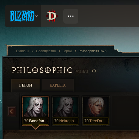
Diablo III
Сообщество
Герои
Philosophic#11873
PHILOSOPHIC
#11873
ГЕРОИ
КАРЬЕРА
70
Bonefanatic
70
Nekrophalgic
70
TreeDoWon