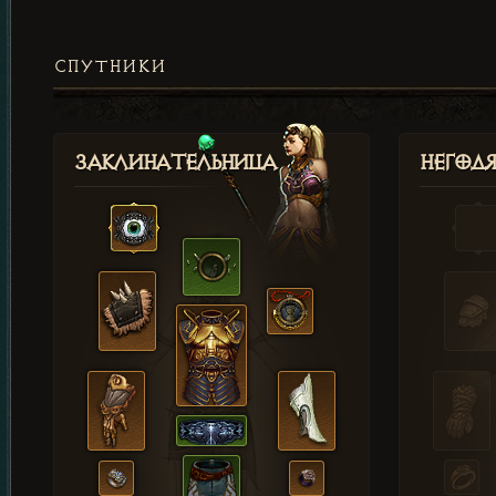
СПУТНИКИ
Заклинательница
Негод