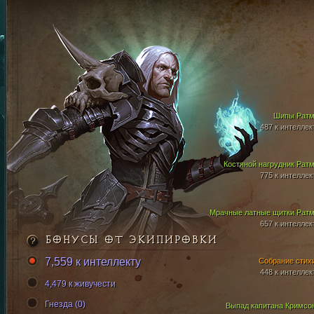
Шипы Рат
487 к интеллек
Костяной нагрудник Рат
775 к интеллек
Мрачные латные щитки Рат
657 к интеллек
БОНУСЫ ОТ ЭКИПИРОВКИ
7,559 к интеллекту
Собрание стих
448 к интеллек
4,479 к живучести
Гнезда (0)
Выпад капитана Кримсо