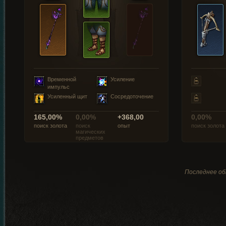
Временной
Усиление
импульс
Усиленный щит
Сосредоточение
165,00%
0,00%
+368,00
0,00%
поиск золота
поиск
опыт
поиск золота
магических
предметов
Последнее об