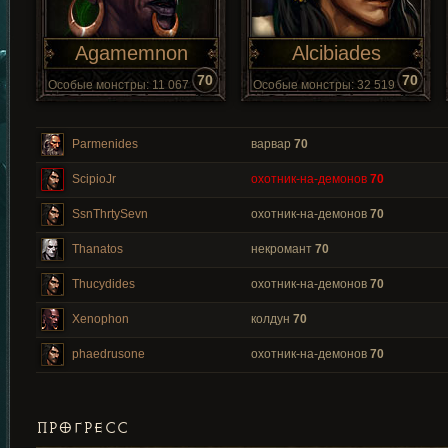
Agamemnon
Alcibiades
70
70
Особые монстры: 11 067
Особые монстры: 32 519
Parmenides
варвар
70
ScipioJr
охотник-на-демонов
70
SsnThrtySevn
охотник-на-демонов
70
Thanatos
некромант
70
Thucydides
охотник-на-демонов
70
Xenophon
колдун
70
phaedrusone
охотник-на-демонов
70
ПРОГРЕСС