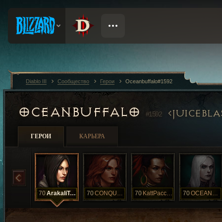
Diablo III
Сообщество
Герои
Oceanbuffalo#1592
OCEANBUFFALO
JUICEBLA
#1592
ГЕРОИ
КАРЬЕРА
70
ArakaliTouch
70
CONQUESTG
70
KattPaccino
70
OCEANBUFFALO