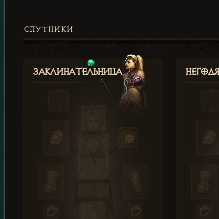
СПУТНИКИ
Заклинательница
Негод