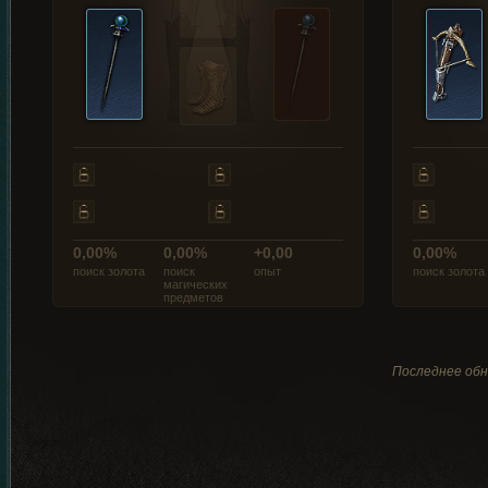
0,00%
0,00%
+0,00
0,00%
поиск золота
поиск
опыт
поиск золота
магических
предметов
Последнее обн