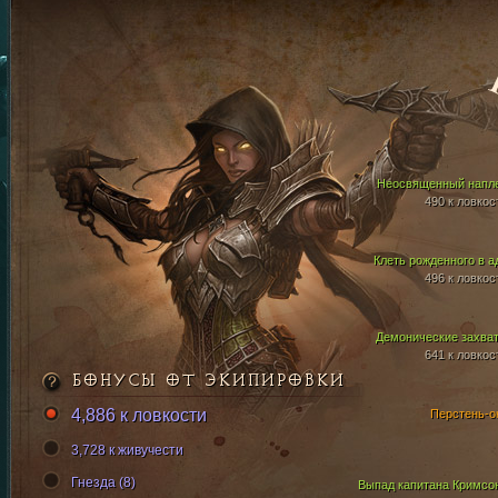
Неосвященный напл
490 к ловкос
Клеть рожденного в а
496 к ловкос
Демонические захва
641 к ловкос
БОНУСЫ ОТ ЭКИПИРОВКИ
4,886 к ловкости
Перстень-о
3,728 к живучести
Гнезда (8)
Выпад капитана Кримсо