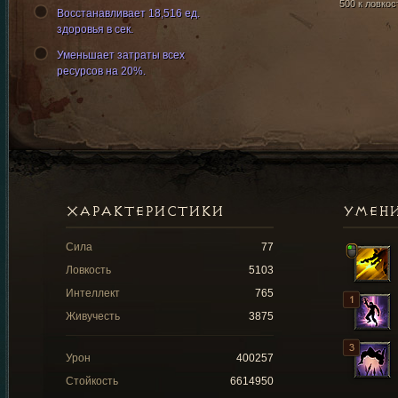
500 к ловкос
Восстанавливает 18,516 ед.
здоровья в сек.
Уменьшает затраты всех
ресурсов на 20%.
ХАРАКТЕРИСТИКИ
УМЕН
Сила
77
Ловкость
5103
Интеллект
765
Живучесть
3875
Урон
400257
Стойкость
6614950