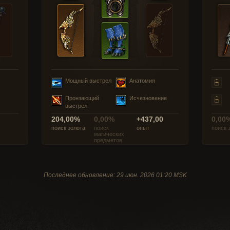
Мощный выстрел
Анатомия
Пронзающий
Исчезновение
выстрел
204,00%
0,00%
+437,00
0,00
поиск золота
поиск
опыт
поиск 
магических
предметов
Последнее обновление: 29 июн. 2026 01:20 MSK