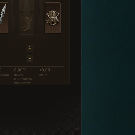
%
0,00%
+0,00
золота
поиск
опыт
магических
предметов