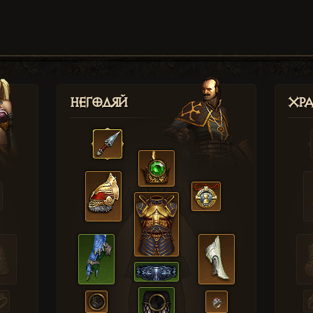
Негодяй
Хр