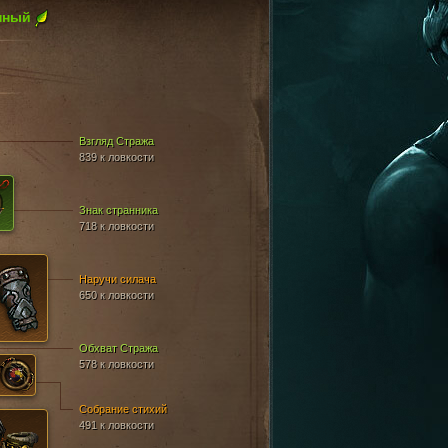
нный
Взгляд Стража
839 к ловкости
Знак странника
718 к ловкости
Наручи силача
650 к ловкости
Обхват Стража
578 к ловкости
Собрание стихий
491 к ловкости