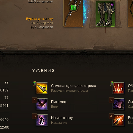
1,163 к ловкости
Буриза-до кэнону
3 072,4 Ур./сек
927 к ловкости
УМЕНИЯ
77
Самонаводящаяся стрела
Об
10159
Разрушительная стрела
Па
77
Питомец
Ды
5461
Волк
Сд
На изготовку
Во
16640
Наказание
Мр
22500