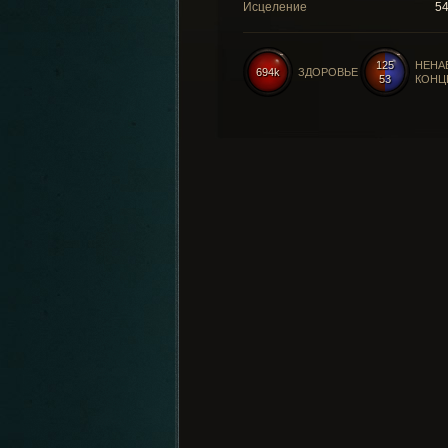
Исцеление
5
125
НЕНА
694k
ЗДОРОВЬЕ
53
КОНЦ