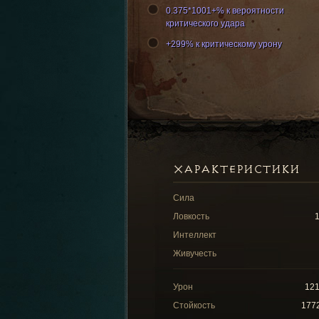
0.375*1001+% к вероятности
критического удара
+299% к критическому урону
ХАРАКТЕРИСТИКИ
Сила
Ловкость
Интеллект
Живучесть
Урон
12
Стойкость
177