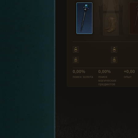
0,00%
0,00%
+0,00
поиск золота
поиск
опыт
магических
предметов