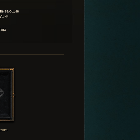
овывающие
ушки
ада
ения