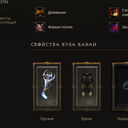
42701
Ск
Добивание
лов
ВИСТЬ/
ЕНТРАЦИЯ
Жаркая погоня
Зас
СВОЙСТВА КУБА КАНАИ
Оружие
Броня
Украш