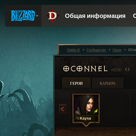
Diablo III
Сообщество
Герои
OCon
OCONNEL
#1590
ГЕРОИ
КАРЬЕРА
70
Kaysa