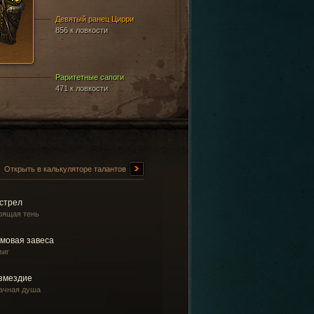
Девятый ранец Цирри
856 к ловкости
Раритетные сапоги
471 к ловкости
Открыть в калькуляторе талантов
стрел
рящая тень
мовая завеса
виг
змездие
ачная душа