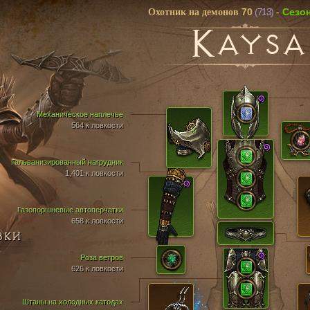
70
(713)
Cезо
Охотник на демонов
-
K
AYSA
Механическое наплечье
564 к ловкости
Гальванизированный нагрудник
1,401 к ловкости
Газопоршневые автоперчатки
658 к ловкости
ВКИ
Роза ветров
626 к ловкости
Штаны на холодных катодах