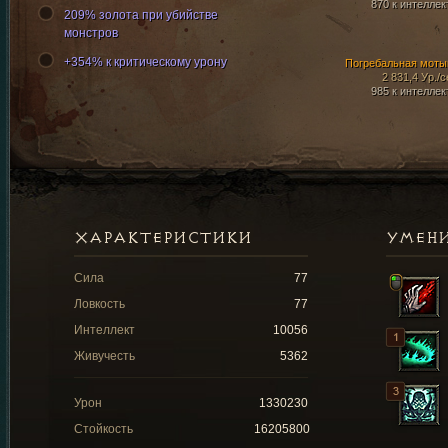
870 к интеллек
209% золота при убийстве
монстров
+354% к критическому урону
Погребальная моты
2 831,4 Ур./с
985 к интеллек
ХАРАКТЕРИСТИКИ
УМЕН
Сила
77
Ловкость
77
Интеллект
10056
Живучесть
5362
Урон
1330230
Стойкость
16205800