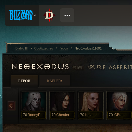
Diablo III
Сообщество
Герои
NeoExodus#11691
NEOEXODUS
PURE ASPERI
#11691
ГЕРОИ
КАРЬЕРА
70
BoneyPantGuy
70
Cheater
70
Hela
70
IGBro