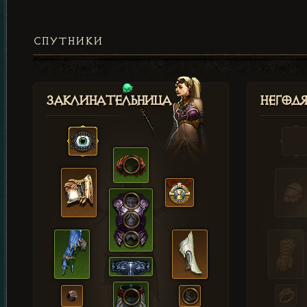
СПУТНИКИ
Заклинательница
Негод