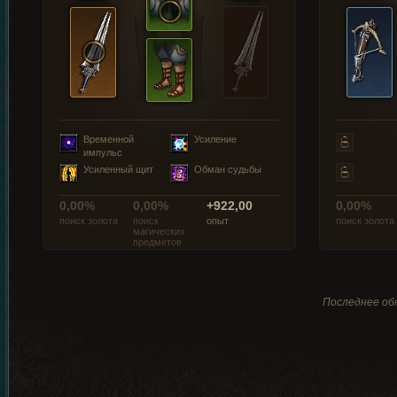
Временной
Усиление
импульс
Усиленный щит
Обман судьбы
0,00%
0,00%
+922,00
0,00%
поиск золота
поиск
опыт
поиск золота
магических
предметов
Последнее обн