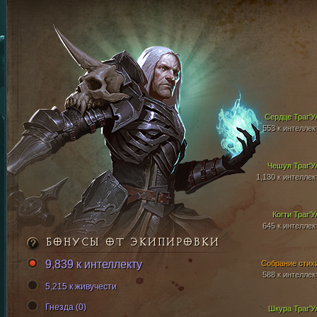
Сердце Траг'У
553 к интеллек
Чешуя Траг'У
1,130 к интеллек
Когти Траг'У
645 к интеллек
БОНУСЫ ОТ ЭКИПИРОВКИ
9,839 к интеллекту
Собрание стих
588 к интеллек
5,215 к живучести
Гнезда (0)
Шкура Траг'У