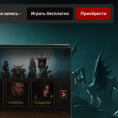
rronVIXXV
70
SrPerro
70
SuperGirl
70
SuperPerro
70
WarriorXXXI