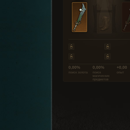
0,00%
0,00%
+0,00
поиск золота
поиск
опыт
магических
предметов