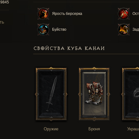
59845
Ярость берсерка
Ост
ТЬ
Буйство
Зад
СВОЙСТВА КУБА КАНАИ
Оружие
Броня
Украш