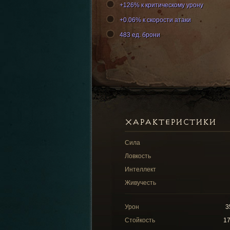
+126% к критическому урону
+0.06% к скорости атаки
483 ед. брони
ХАРАКТЕРИСТИКИ
Сила
Ловкость
Интеллект
Живучесть
Урон
3
Стойкость
1