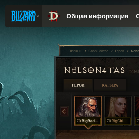
Diablo III
Сообщество
Герои
Nels
NELSON4TAS
#2893
ГЕРОИ
КАРЬЕРА
70
BigBadDog
70
BigGirl
7