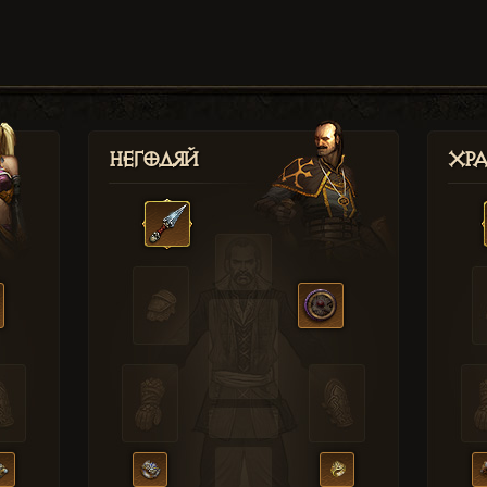
Негодяй
Хр