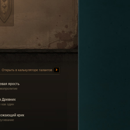
Открыть в калькуляторе талантов
евая ярость
овопролитие
в Древних
 как один
рожающий крик
пугивание