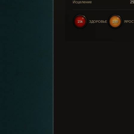
Исцеление
2
15k
ЗДОРОВЬЕ
100
ЯРОС