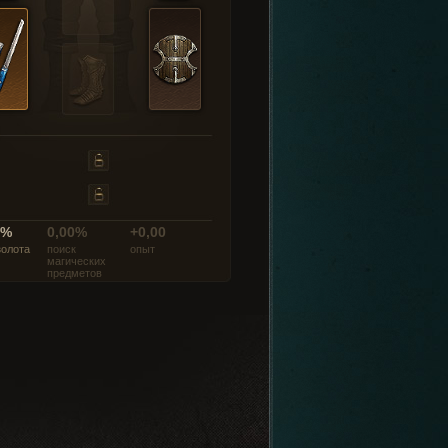
0%
0,00%
+0,00
золота
поиск
опыт
магических
предметов