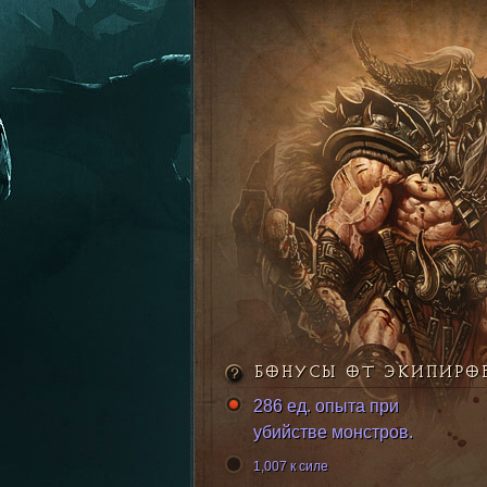
БОНУСЫ ОТ ЭКИПИРО
286 ед. опыта при
убийстве монстров.
1,007 к силе