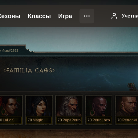
on4tas#2893
FAMILIA CAOS
0
LaLoK
70
Magic
70
PapaPerro
70
PerroLoco
70
Pe