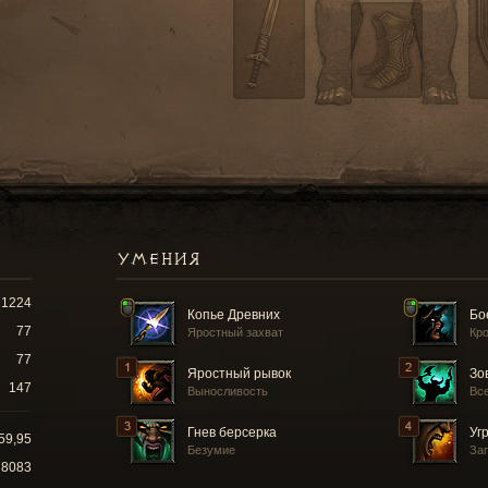
УМЕНИЯ
1224
Копье Древних
Бо
77
Яростный захват
Кр
77
Яростный рывок
Зо
147
Выносливость
Все
Гнев берсерка
Уг
59,95
Безумие
За
78083