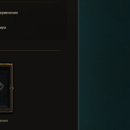
ервенение
ира
ения