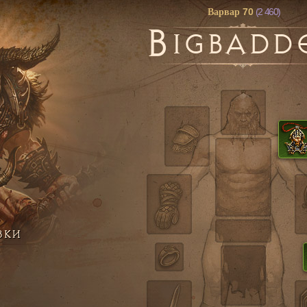
70
(2 460)
Варвар
B
IGBADD
ВКИ