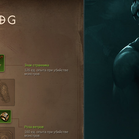
OG
Знак странника
126 ед. опыта при убийстве
монстров.
Роза ветров
160 ед. опыта при убийстве
монстров.