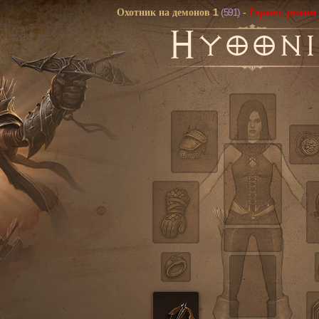
1
(591)
Охотник на демонов
-
Героич. режим
H
YOONI