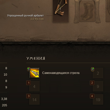
Упрощенный ручной арбалет
3,0 Ур./сек
УМЕНИЯ
8
Самонаводящаяся стрела
10
8
9
3,38
205