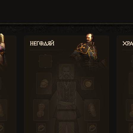
Негодяй
Хр