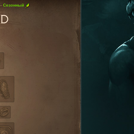
Cезонный
-
D