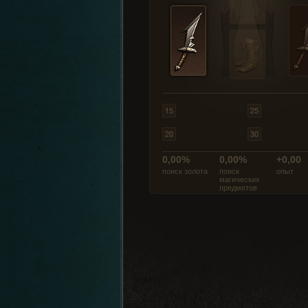
0,00%
0,00%
+0,00
поиск золота
поиск
опыт
магических
предметов