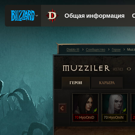
Diablo III
Сообщество
Герои
Muzz
MUZZILER
#3743
ГЕРОИ
КАРЬЕРА
70
HyoOniD
70
HyoOniN
2