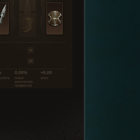
%
0,00%
+0,00
золота
поиск
опыт
магических
предметов