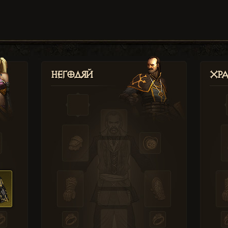
Негодяй
Хр