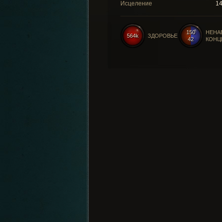
Исцеление
1
150
НЕНА
564k
ЗДОРОВЬЕ
42
КОНЦ