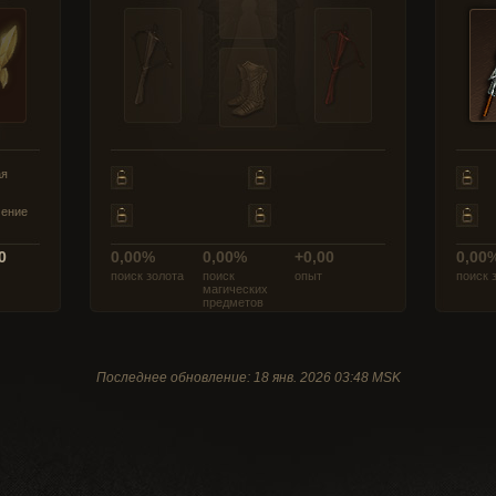
ая
чение
0
0,00%
0,00%
+0,00
0,00
поиск золота
поиск
опыт
поиск 
магических
предметов
Последнее обновление: 18 янв. 2026 03:48 MSK