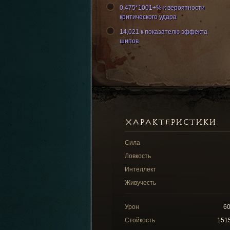
0.475*1001+% к вероятности
критического удара
14,021 к показателю эффекта
шипов
ХАРАКТЕРИСТИКИ
Сила
Ловкость
Интеллект
Живучесть
Урон
6
Стойкость
151