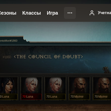
ntoMori#1860
I
THE COUNCIL OF DOUBT
#1860
0
Luna
70
Luna
70
Luna
70
Mjolnir
70
Mjolnir