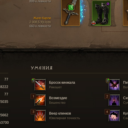
809 к ловкости
Жало Карли
2 008,5 Ур./сек
660 к ловкости
УМЕНИЯ
77
Бросок кинжала
Пи
8222
Рикошет
Во
77
Возмездие
Си
5035
Бешенство
Су
Веер клинков
Ку
05662
Ювелирная точность
Са
53700