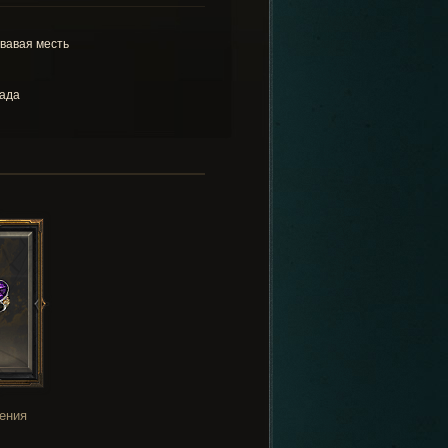
вавая месть
ада
ения