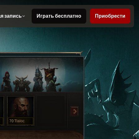
70
Tlaloc