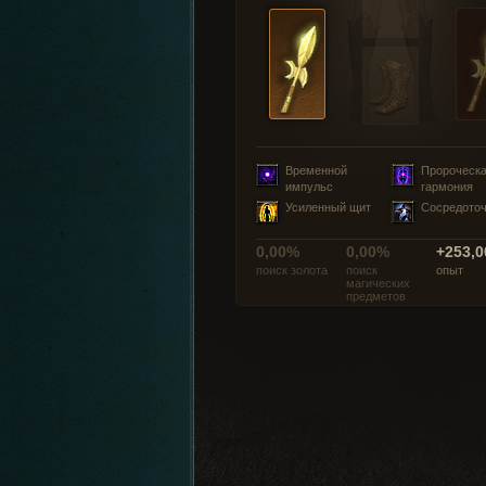
Временной
Пророческ
импульс
гармония
Усиленный щит
Сосредото
0,00%
0,00%
+253,0
поиск золота
поиск
опыт
магических
предметов