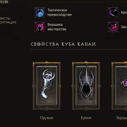
49196
Тактическое
Кро
превосходство
ВИСТЬ/
ЕНТРАЦИЯ
Вершина
Зас
мастерства
СВОЙСТВА КУБА КАНАИ
Оружие
Броня
Украш