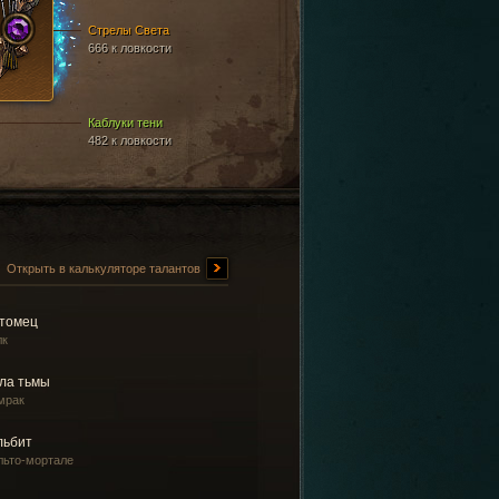
Стрелы Света
666 к ловкости
Каблуки тени
482 к ловкости
Открыть в калькуляторе талантов
томец
лк
ла тьмы
мрак
льбит
льто-мортале