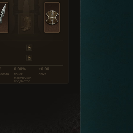
%
0,00%
+0,00
золота
поиск
опыт
магических
предметов