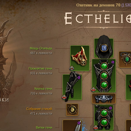
70
(1 530
Охотник на демонов
E
CTHELI
Мощь Огильда
487 к ловкости
Проклятие тени
931 к ловкости
Хватка тени
703 к ловкости
ВКИ
Собрание стихий
471 к ловкости
Витки тени