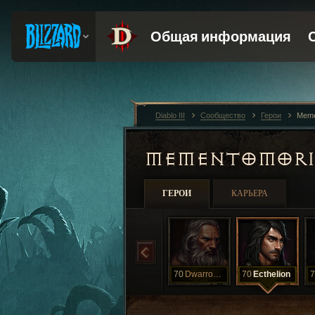
Diablo III
Сообщество
Герои
Meme
MEMENTOMOR
ГЕРОИ
КАРЬЕРА
70
Dwarrowdelf
70
Ecthelion
7