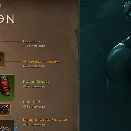
)
ON
Маска тени
721 к ловкости
Амулет адского пламени
671 к ловкости
Искания Огильда
467 к ловкости
Цепь теней
461 к ловкости
Кольцо королевской роскоши
476 к ловкости