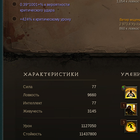
1,054 к ловкос
0.39*1001+% к вероятности
критического удара
+424% к критическому урону
Ветер мщен
2 973,4 Ур./с
860 к ловкос
ХАРАКТЕРИСТИКИ
УМЕН
Сила
77
Ловкость
9660
Интеллект
77
Живучесть
3145
Урон
1127050
Стойкость
11437800