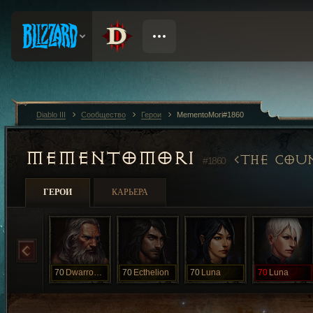
Diablo III
Сообщество
Герои
MementoMori#1860
MEMENTOMORI
THE COUN
#1860
ГЕРОИ
КАРЬЕРА
70
Dwarrowdelf
70
Ecthelion
70
Luna
70
Luna