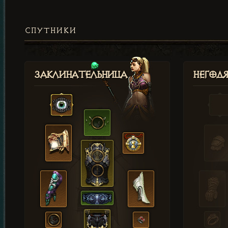
СПУТНИКИ
Заклинательница
Негод