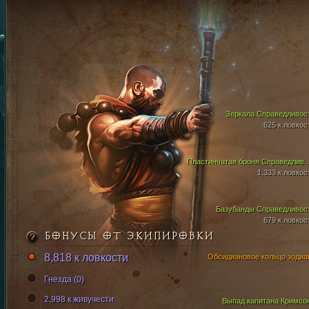
Зеркала Справедливос
625 к ловкос
Пластинчатая броня Сп
1,333 к ловкос
Базубанды Справедливос
679 к ловкос
БОНУСЫ ОТ ЭКИПИРОВКИ
8,818 к ловкости
Обсидиановое кольцо зодиа
Гнезда (0)
2,998 к живучести
Выпад капитана Кримсо