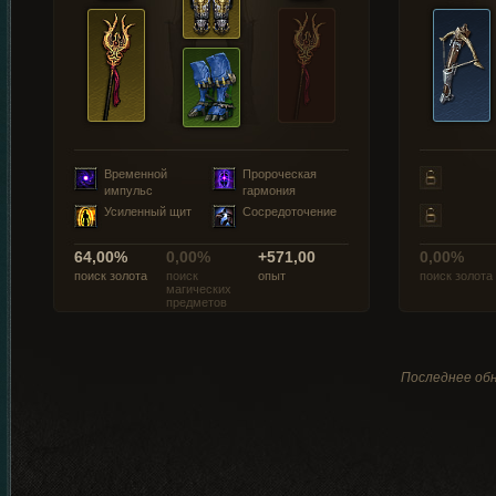
Временной
Пророческая
импульс
гармония
Усиленный щит
Сосредоточение
64,00%
0,00%
+571,00
0,00%
поиск золота
поиск
опыт
поиск золота
магических
предметов
Последнее обн