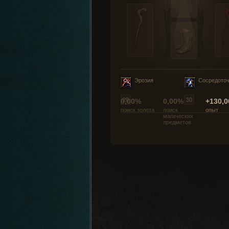
Эрозия
Сосредото
0,00%
0,00%
+130,0
поиск золота
поиск
опыт
магических
предметов