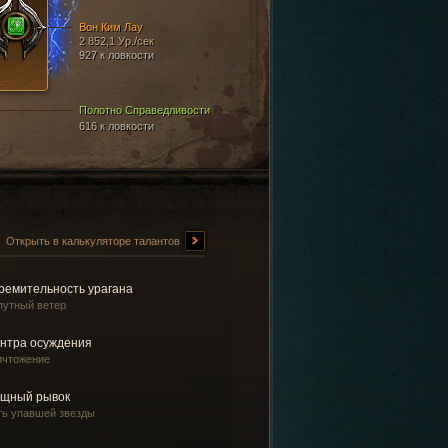
Вон Ким Лау
2 852,1 Ур./сек
927 к ловкости
Полотно Справедливости
616 к ловкости
Открыть в калькуляторе талантов
ремительность урагана
путный ветер
нтра осуждения
ичтожение
щный рывок
ть упавшей звезды