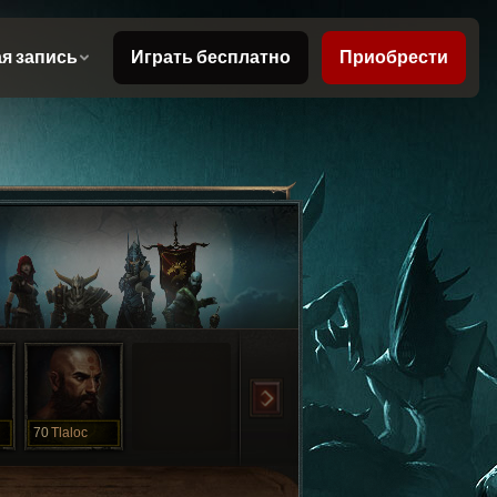
70
Tlaloc