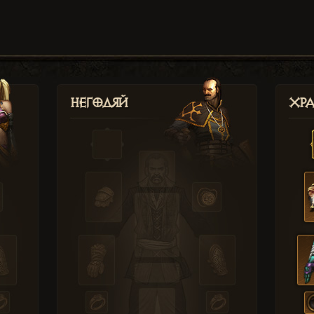
Негодяй
Хр