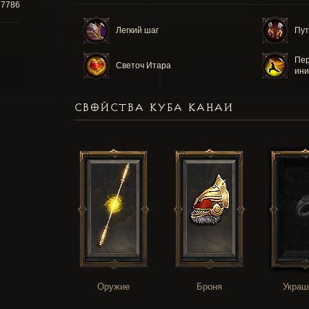
77786
Легкий шаг
Пут
Пер
Светоч Итара
ини
СВОЙСТВА КУБА КАНАИ
Оружие
Броня
Украш