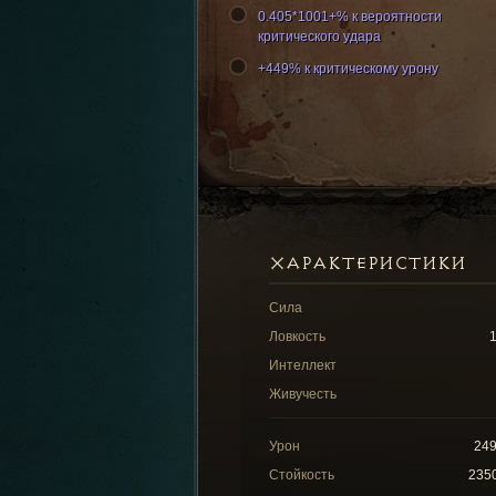
0.405*1001+% к вероятности
критического удара
+449% к критическому урону
ХАРАКТЕРИСТИКИ
Сила
Ловкость
Интеллект
Живучесть
Урон
24
Стойкость
235