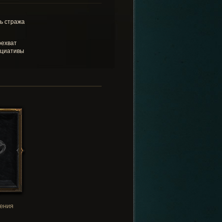
ь стража
ехват
циативы
ения