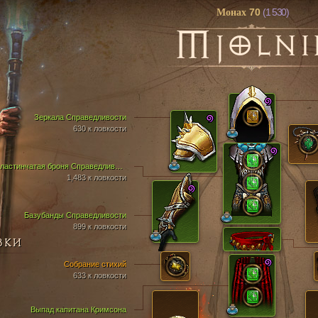
70
(1 530)
Монах
M
JOLNI
Зеркала Справедливости
630 к ловкости
Пластинчатая броня Справедливости
1,483 к ловкости
Базубанды Справедливости
899 к ловкости
ВКИ
Собрание стихий
633 к ловкости
Выпад капитана Кримсона