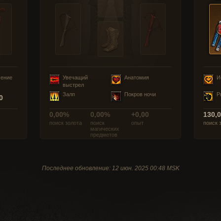
чение
Увечащий
Анатомия
И
выстрел
Залп
Покров ночи
Р
0
0,00%
0,00%
+0,00
130,
поиск золота
поиск
опыт
поиск 
магических
предметов
Последнее обновление: 12 июн. 2025 00:48 MSK