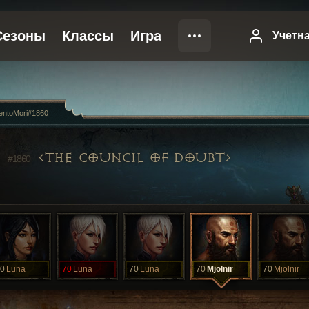
ntoMori#1860
I
THE COUNCIL OF DOUBT
#1860
0
Luna
70
Luna
70
Luna
70
Mjolnir
70
Mjolnir