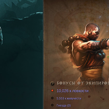
БОНУСЫ ОТ ЭКИПИРО
10,026 к ловкости
5,553 к живучести
Гнезда (0)