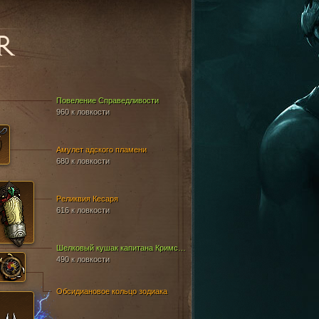
R
Повеление Справедливости
960 к ловкости
Амулет адского пламени
680 к ловкости
Реликвия Кесаря
616 к ловкости
Шелковый кушак капитана Кримсона
490 к ловкости
Обсидиановое кольцо зодиака