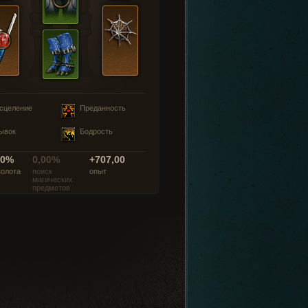
сцеление
Преданность
ывок
Бодрость
00%
0,00%
+707,00
золота
поиск
опыт
магических
предметов