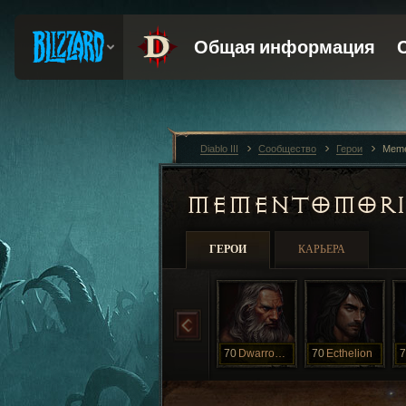
Diablo III
Сообщество
Герои
Meme
MEMENTOMOR
ГЕРОИ
КАРЬЕРА
70
Dwarrowdelf
70
Ecthelion
7