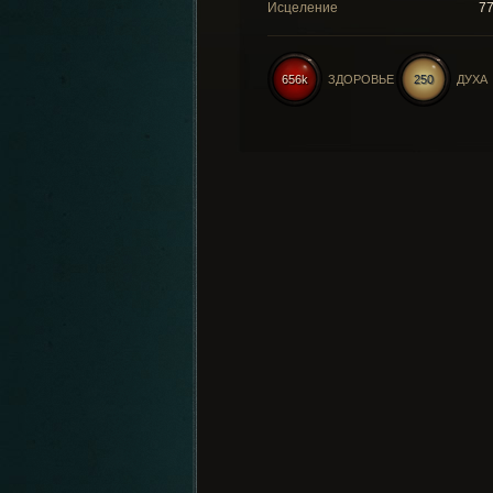
Исцеление
7
656k
ЗДОРОВЬЕ
250
ДУХА