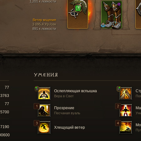
1,201 к ловкости
Ветер мщения
3 095,4 Ур./сек
891 к ловкости
УМЕНИЯ
77
Ослепляющая вспышка
Ст
13763
Вера в Свет
По
77
Прозрение
Ма
5700
Песчаная вуаль
Ун
Мо
97190
Хлещущий ветер
Пу
00600