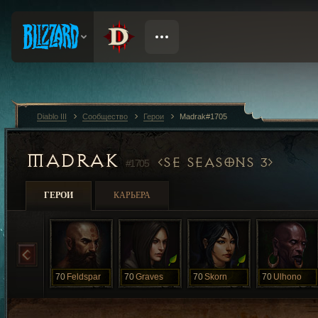
Diablo III
Сообщество
Герои
Madrak#1705
MADRAK
SE SEASONS 3
#1705
ГЕРОИ
КАРЬЕРА
70
Feldspar
70
Graves
70
Skorn
70
Ulhono