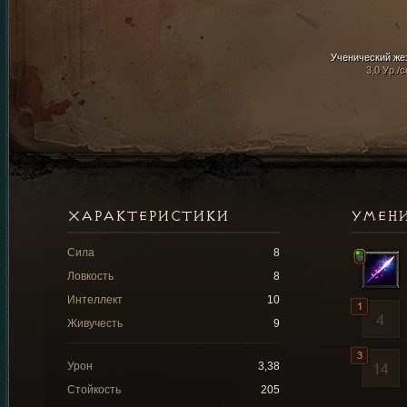
Ученический же
3,0 Ур./с
ХАРАКТЕРИСТИКИ
УМЕН
Сила
8
Ловкость
8
Интеллект
10
Живучесть
9
Урон
3,38
Стойкость
205