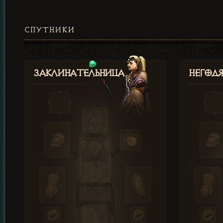
СПУТНИКИ
Заклинательница
Негод