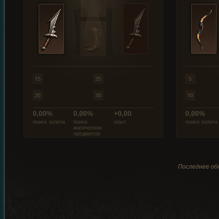
0,00%
0,00%
+0,00
0,00%
поиск золота
поиск
опыт
поиск золота
магических
предметов
Последнее обн