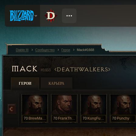
Diablo III
Сообщество
Герои
Mack#1668
MACK
DEATHWALKERS
#1668
ГЕРОИ
КАРЬЕРА
70
BrewMaster
70
FrankTheTank
70
KungFuMan
70
Punchy