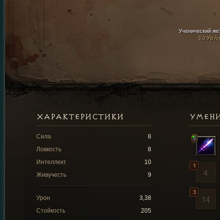
Ученический же
3,0 Ур./с
ХАРАКТЕРИСТИКИ
УМЕН
Сила
8
Ловкость
8
Интеллект
10
Живучесть
9
Урон
3,38
Стойкость
205