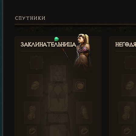
СПУТНИКИ
Заклинательница
Негод