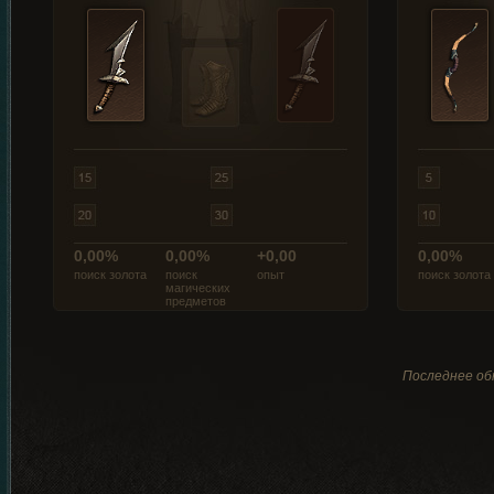
0,00%
0,00%
+0,00
0,00%
поиск золота
поиск
опыт
поиск золота
магических
предметов
Последнее обн