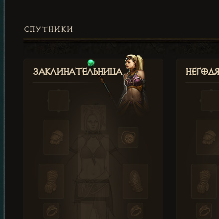
СПУТНИКИ
Заклинательница
Негод