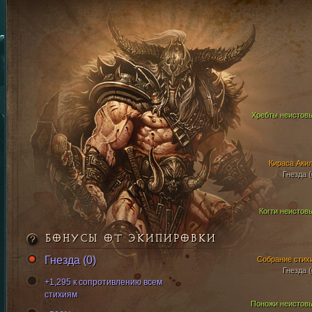
Хребты неистов
Кираса Аки
Гнезда (
Когти неистов
БОНУСЫ ОТ ЭКИПИРОВКИ
Гнезда (0)
Собрание стих
Гнезда (
+1,295 к сопротивлению всем
стихиям
Поножи неистов