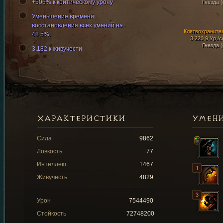
+506% к критическому урону
Гнезда (
Уменьшение времени
восстановления всех умений на
Клятвохраните
48.5%.
3 220,9 Ур./с
Гнезда (
3,182 к живучести
ХАРАКТЕРИСТИКИ
УМЕН
Сила
9862
Ловкость
77
Интеллект
1467
Живучесть
4829
Урон
7544490
Стойкость
72748200