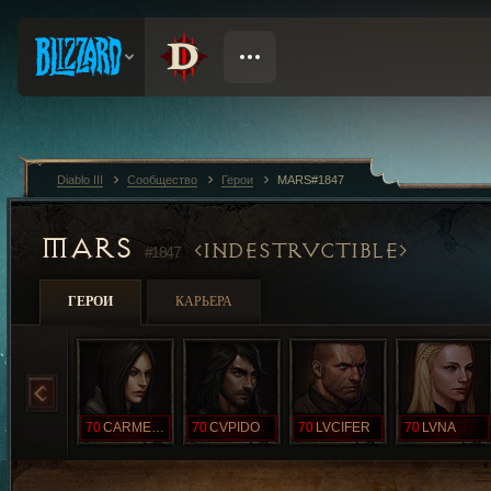
Diablo III
Сообщество
Герои
MARS#1847
MARS
INDESTRVCTIBLE
#1847
ГЕРОИ
КАРЬЕРА
70
CARMENTA
70
CVPIDO
70
LVCIFER
70
LVNA