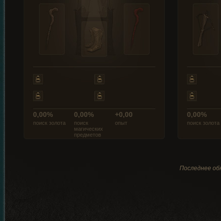
0,00%
0,00%
+0,00
0,00%
поиск золота
поиск
опыт
поиск золота
магических
предметов
Последнее обн