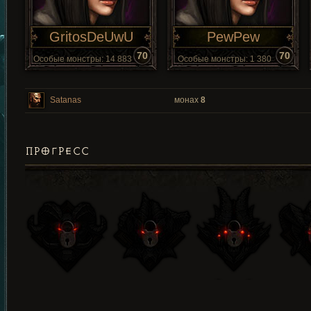
GritosDeUwU
PewPew
70
70
Особые монстры: 14 883
Особые монстры: 1 380
Satanas
монах
8
ПРОГРЕСС