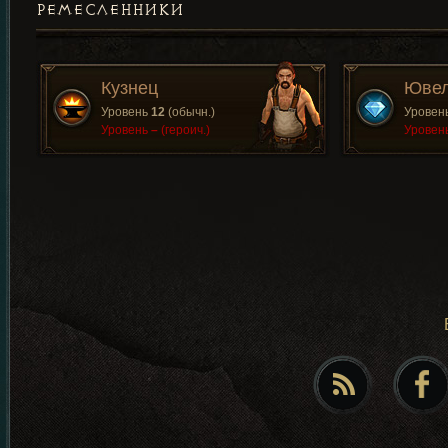
РЕМЕСЛЕННИКИ
Кузнец
Юве
Уровень
12
(обычн.)
Уровен
Уровень
–
(героич.)
Уровен