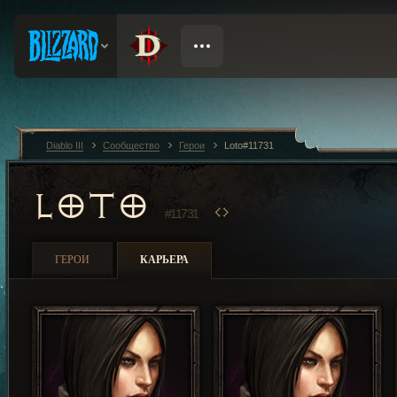
Diablo III
Сообщество
Герои
Loto#11731
LOTO
#11731
ГЕРОИ
КАРЬЕРА