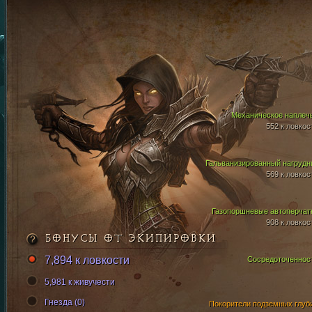
Механическое наплеч
552 к ловкос
Гальванизированный нагрудн
569 к ловкос
Газопоршневые автоперчат
908 к ловкос
БОНУСЫ ОТ ЭКИПИРОВКИ
7,894 к ловкости
Сосредоточеннос
5,981 к живучести
Гнезда (0)
Покорители подземных глуб