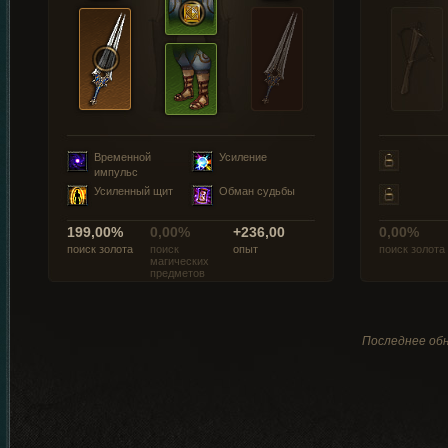
Временной
Усиление
импульс
Усиленный щит
Обман судьбы
199,00%
0,00%
+236,00
0,00%
поиск золота
поиск
опыт
поиск золота
магических
предметов
Последнее обн