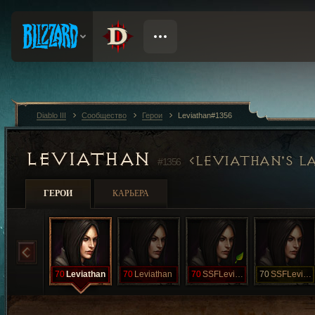
Diablo III
Сообщество
Герои
Leviathan#1356
LEVIATHAN
LEVIATHAN'S LA
#1356
ГЕРОИ
КАРЬЕРА
70
Leviathan
70
Leviathan
70
SSFLeviathan
70
SSFLeviathan