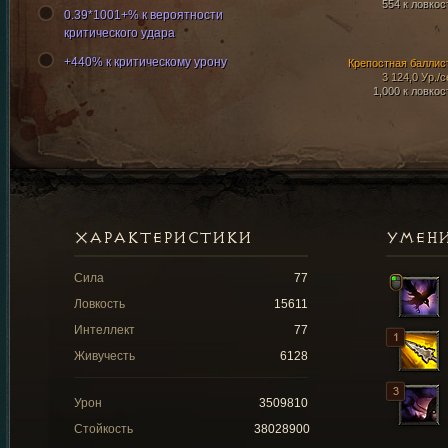
554 к ловкос
0.39*1001+% к вероятности
критического удара
+440% к критическому урону
Крепостная баллис
3 124,0 Ур./с
1,000 к ловкос
ХАРАКТЕРИСТИКИ
УМЕН
Сила
77
Ловкость
15611
Интеллект
77
Живучесть
6128
Урон
3509810
Стойкость
38028900