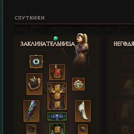
СПУТНИКИ
Заклинательница
Негод