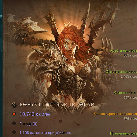
Хребты неистов
563 к си
Отметины неистов
1,405 к си
Когти неистов
987 к си
БОНУСЫ ОТ ЭКИПИРОВКИ
10,743 к силе
Кольцо королевской роско
576 к си
Гнезда (0)
1,108 ед. опыта при убийстве
Поножи неистов