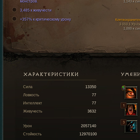
монстров.
1,143 к си
3,485 к живучести
+357% к критическому урону
Клятвохраните
3 010,1 Ур./с
1,000 к си
ХАРАКТЕРИСТИКИ
УМЕН
Сила
13350
Ловкость
77
Интеллект
77
Живучесть
3632
Урон
2057140
Стойкость
12970100