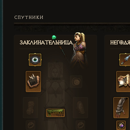
СПУТНИКИ
Заклинательница
Негод