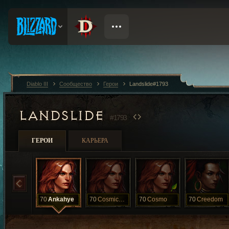
Diablo III
Сообщество
Герои
Landslide#1793
LANDSLIDE
#1793
ГЕРОИ
КАРЬЕРА
70
Ankahye
70
CosmicSounds
70
Cosmo
70
Creedom