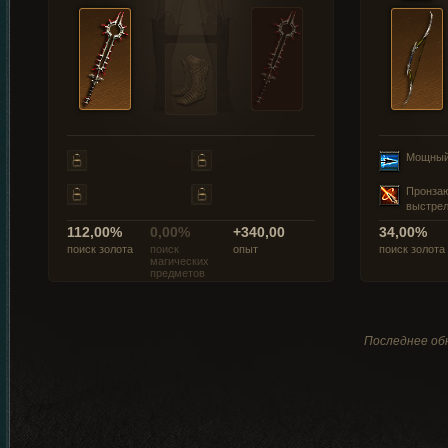
Мощный
Пронза
выстре
112,00%
0,00%
+340,00
34,00%
поиск золота
поиск
опыт
поиск золота
магических
предметов
Последнее обн