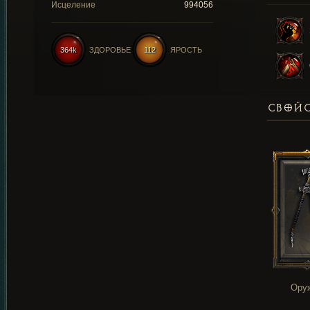
Исцеление
994056
364k
ЗДОРОВЬЕ
112
ЯРОСТЬ
СВОЙС
Ору