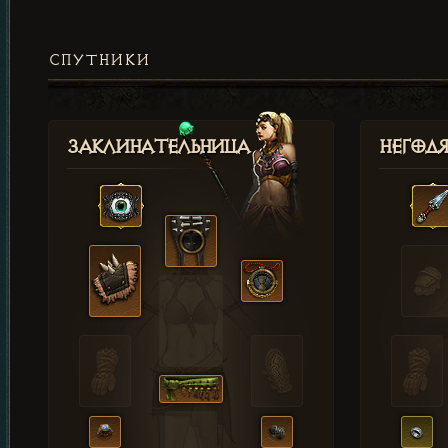
СПУТНИКИ
Заклинательница
Негод