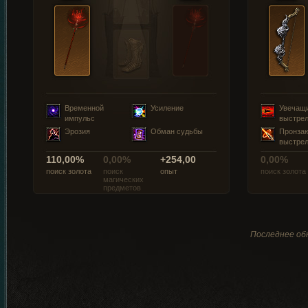
Временной
Усиление
Увечащ
импульс
выстре
Эрозия
Обман судьбы
Пронза
выстре
110,00%
0,00%
+254,00
0,00%
поиск золота
поиск
опыт
поиск золота
магических
предметов
Последнее обн