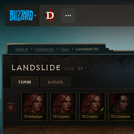
Diablo III
Сообщество
Герои
Landslide#1793
LANDSLIDE
#1793
ГЕРОИ
КАРЬЕРА
70
Ankahye
70
CosmicSounds
70
Cosmo
70
Creedom