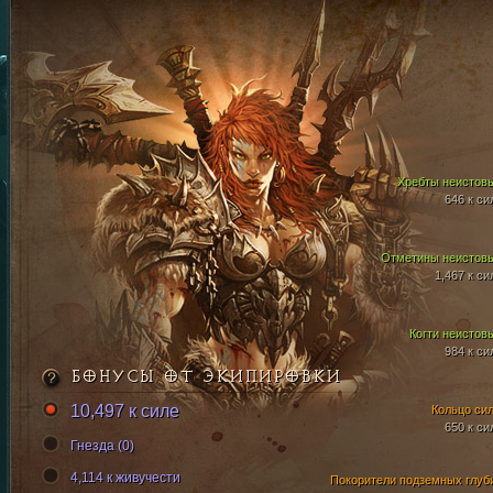
Хребты неистов
646 к си
Отметины неистов
1,467 к си
Когти неистов
984 к си
БОНУСЫ ОТ ЭКИПИРОВКИ
10,497 к силе
Кольцо си
650 к си
Гнезда (0)
4,114 к живучести
Покорители подземных глуб