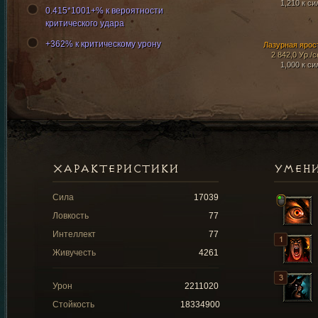
1,210 к си
0.415*1001+% к вероятности
критического удара
+362% к критическому урону
Лазурная ярос
2 842,0 Ур./с
1,000 к си
ХАРАКТЕРИСТИКИ
УМЕН
Сила
17039
Ловкость
77
Интеллект
77
Живучесть
4261
Урон
2211020
Стойкость
18334900