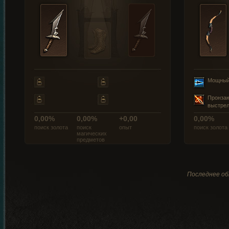
Мощный
Пронза
выстре
0,00%
0,00%
+0,00
0,00%
поиск золота
поиск
опыт
поиск золота
магических
предметов
Последнее обн