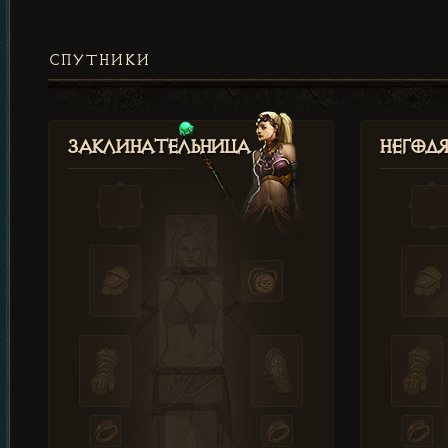
СПУТНИКИ
Заклинательница
Негод