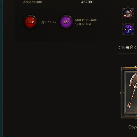
Исцеление
467891
МАГИЧЕСКАЯ
325k
ЗДОРОВЬЕ
127
ЭНЕРГИЯ
СВОЙС
Ору