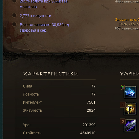
205% золота при убийстве
449 к интеллек
монстров
2,777 к живучести
Элемент судь
2 026,5 Ур./с
Восстанавливает 30,939 ед.
657 к интеллек
здоровья в сек.
ХАРАКТЕРИСТИКИ
УМЕН
Сила
77
Ловкость
77
Интеллект
7561
Живучесть
2924
Урон
291399
Стойкость
4540910