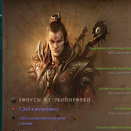
Горделивые наплечники Вы
464 к интеллек
Поразительная аура Вы
438 к интеллек
Цепкие рукавицы Вы
693 к интеллек
БОНУСЫ ОТ ЭКИПИРОВКИ
7,344 к интеллекту
Роза ветр
419 к интеллек
+625 к сопротивлению всем
стихиям
Пышное убранство Вы