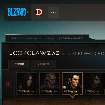
Diablo III
Сообщество
Герои
LCOPClawz3z#1874
LCOPCLAWZ3Z
LEMON CHI
#1874
ГЕРОИ
КАРЬЕРА
70
Cleetorus
70
Mushroom
70
Sugma
53
Donny