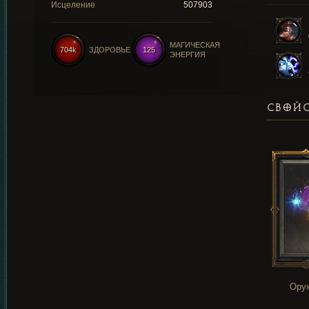
Исцеление
507903
МАГИЧЕСКАЯ
704k
ЗДОРОВЬЕ
125
ЭНЕРГИЯ
СВОЙС
Ору