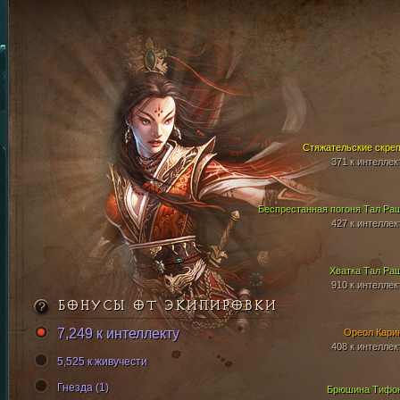
Стяжательские скре
371 к интеллек
Беспрестанная погоня Тал Ра
427 к интеллек
Хватка Тал Ра
910 к интеллек
БОНУСЫ ОТ ЭКИПИРОВКИ
7,249 к интеллекту
Ореол Кари
408 к интеллек
5,525 к живучести
Гнезда (1)
Брюшина Тифо