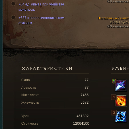
600 к интеллек
764 ед. опыта при убийстве
монстров.
+637 к сопротивлению всем
Нестабильный скипе
2 329,4 Ур./с
стихиям
689 к интеллек
ХАРАКТЕРИСТИКИ
УМЕН
Сила
77
Ловкость
77
Интеллект
7466
Живучесть
5672
Урон
461892
Стойкость
12064100