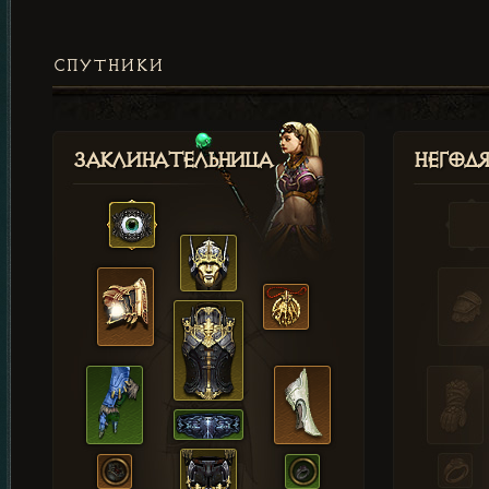
СПУТНИКИ
Заклинательница
Негод