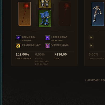
Временной
Пророческая
импульс
гармония
Усиленный щит
Обман судьбы
152,00%
0,00%
+136,00
0,00%
поиск золота
поиск
опыт
поиск золота
магических
предметов
Последнее обн