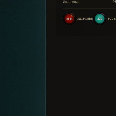
Исцеление
2
854k
ЗДОРОВЬЕ
220
ЭССЕ