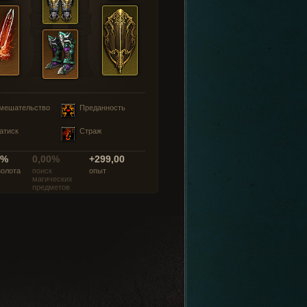
мешательство
Преданность
атиск
Страж
0%
0,00%
+299,00
золота
поиск
опыт
магических
предметов