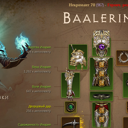
70
(967)
Некромант
-
Героич. р
B
AALERI
Жертва Инария
424 к интеллекту
Вера Инария
1,262 к интеллекту
Воля Инария
647 к интеллекту
ВКИ
Дворцовый дар
256 к интеллекту
Сдержанность Инария