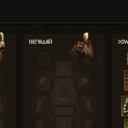
Негодяй
Хр