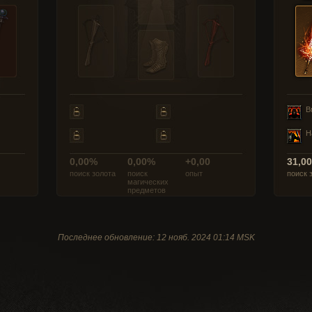
В
Н
0,00%
0,00%
+0,00
31,0
поиск золота
поиск
опыт
поиск 
магических
предметов
Последнее обновление: 12 нояб. 2024 01:14 MSK