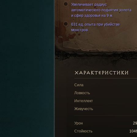
Увеличивает радиус
автоматического поднятия золота
и сфер здоровья на 9 м.
631 ед. опыта при убийстве
монстров.
ХАРАКТЕРИСТИКИ
Сила
Ловкость
Интеллект
Живучесть
Урон
2
Стойкость
104