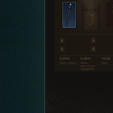
0,00%
0,00%
+0,00
поиск золота
поиск
опыт
магических
предметов