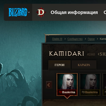
Diablo III
Сообщество
Герои
Kami
KAMIDARI
SH
#1848
ГЕРОИ
КАРЬЕРА
70
Baalerina
70
Baalerina
7