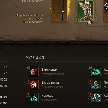
1,015 к интеллекту
Погребальная мотыга
2 065,0 Ур./сек
722 к интеллекту
УМЕНИЯ
77
Вампиризм
Ко
77
Похищение жизни
Кол
8152
Взрыв трупа
По
6320
Кровавое месиво
Яр
Немощь
Ко
98049
Ослабление
См
68200