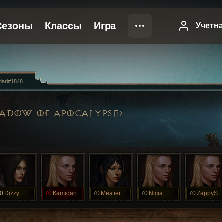
dari#1848
ADOW OF APOCALYPSE
0
Dizzy
70
Kamidari
70
Meatier
70
Nicia
70
ZappySa