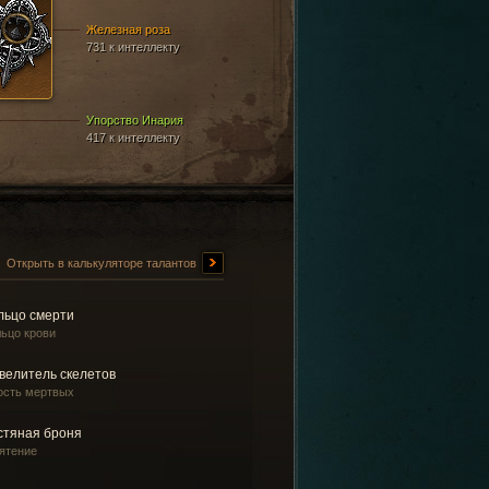
Железная роза
731 к интеллекту
Упорство Инария
417 к интеллекту
Открыть в калькуляторе талантов
льцо смерти
ьцо крови
велитель скелетов
ость мертвых
стяная броня
ятение