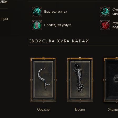
62504
Сме
Быстрая жатва
си
НЦИЯ
Жут
Последняя услуга
по
СВОЙСТВА КУБА КАНАИ
Оружие
Броня
Украш