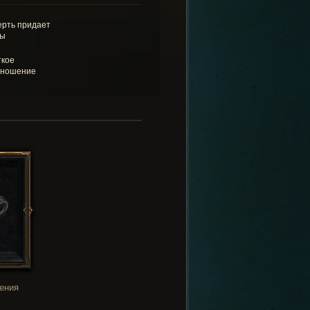
рть придает
лы
кое
дношение
ения