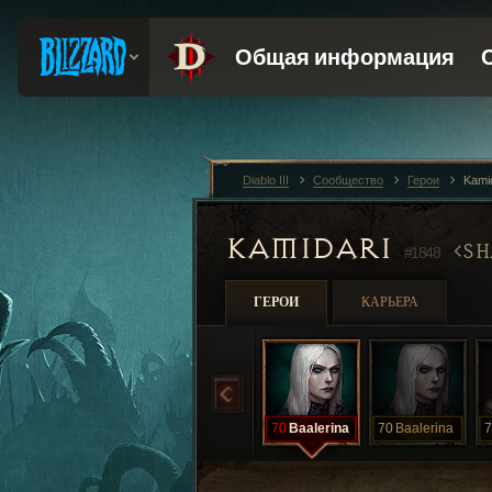
Diablo III
Сообщество
Герои
Kami
KAMIDARI
SH
#1848
ГЕРОИ
КАРЬЕРА
70
Baalerina
70
Baalerina
7