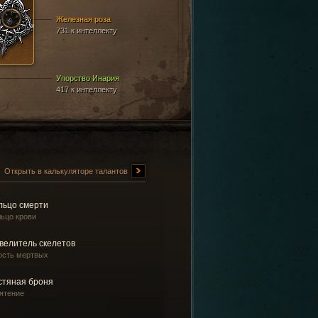
Железная роза
731 к интеллекту
Упорство Инария
417 к интеллекту
Открыть в калькуляторе талантов
льцо смерти
ьцо крови
велитель скелетов
ость мертвых
стяная броня
ятение