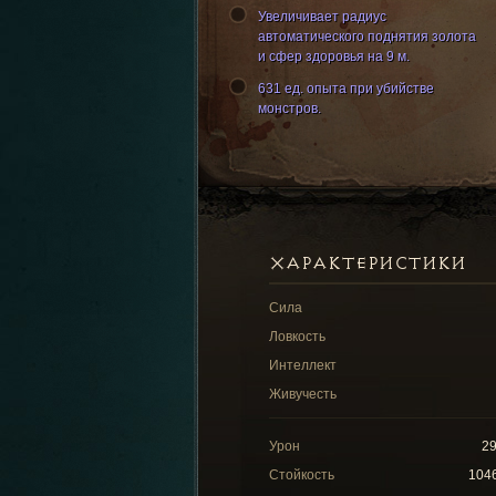
Увеличивает радиус
автоматического поднятия золота
и сфер здоровья на 9 м.
631 ед. опыта при убийстве
монстров.
ХАРАКТЕРИСТИКИ
Сила
Ловкость
Интеллект
Живучесть
Урон
2
Стойкость
104