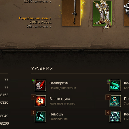
1,015 к интеллекту
Погребальная мотыга
2 065,0 Ур./сек
722 к интеллекту
УМЕНИЯ
77
Вампиризм
Ко
77
Похищение жизни
Кол
8152
Взрыв трупа
По
6320
Кровавое месиво
Яр
Немощь
Ко
98049
Ослабление
См
68200