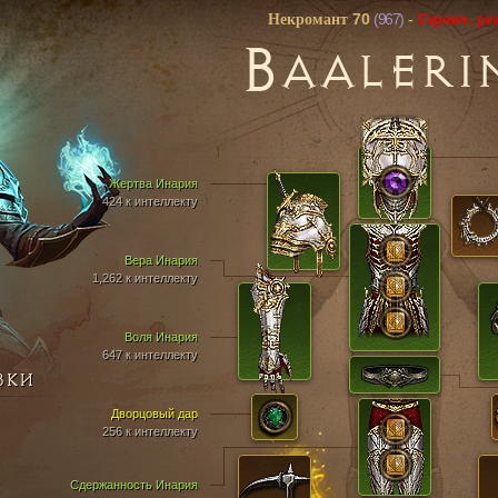
70
(967)
Некромант
-
Героич. р
B
AALERI
Жертва Инария
424 к интеллекту
Вера Инария
1,262 к интеллекту
Воля Инария
647 к интеллекту
ВКИ
Дворцовый дар
256 к интеллекту
Сдержанность Инария