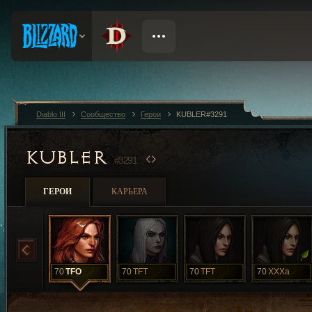
Diablo III
Сообщество
Герои
KUBLER#3291
KUBLER
#3291
ГЕРОИ
КАРЬЕРА
70
TFO
70
TFT
70
TFT
70
XXXa