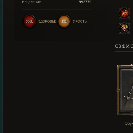
Исцеление
992779
386k
ЗДОРОВЬЕ
121
ЯРОСТЬ
СВОЙС
Ору