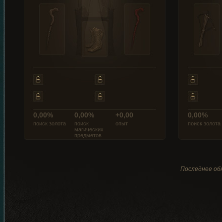
0,00%
0,00%
+0,00
0,00%
поиск золота
поиск
опыт
поиск золота
магических
предметов
Последнее обн