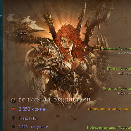
Наплечники Пустош
451 к си
Кираса Пустош
418 к си
Рукавицы Пустош
652 к си
БОНУСЫ ОТ ЭКИПИРОВКИ
6,653 к силе
Обсидиановое кольцо зодиа
Гнезда (10)
3,326 к живучести
Набедренные щитки Пустош