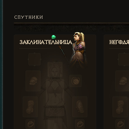
СПУТНИКИ
Заклинательница
Негод