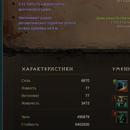
617 к си
0.41*1001+% к вероятности
критического удара
Увеличивает радиус
Кровь воина Бул-Като
2 103,4 Ур./с
автоматического поднятия золота
655 к си
и сфер здоровья на 6 м.
ХАРАКТЕРИСТИКИ
УМЕН
Сила
6870
Ловкость
77
Интеллект
77
Живучесть
3473
Урон
490879
Стойкость
6402830