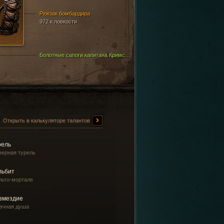
Рюкзак бомбардира
972 к ловкости
Болотные сапоги капитана Кримсона
Открыть в калькуляторе талантов
рель
верная турель
льбит
льто-мортале
змездие
ачная душа