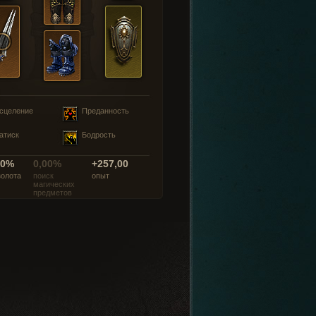
сцеление
Преданность
атиск
Бодрость
00%
0,00%
+257,00
золота
поиск
опыт
магических
предметов