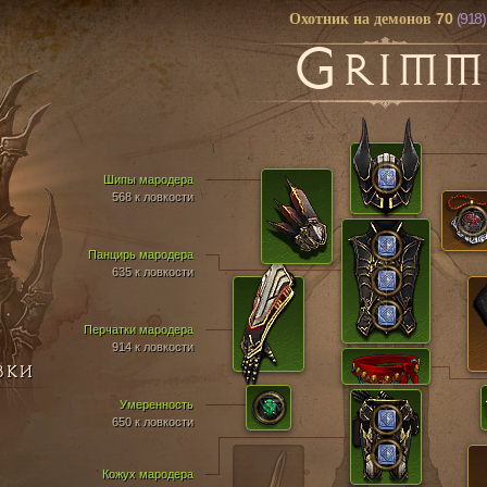
70
(918)
Охотник на демонов
G
RIMM
Шипы мародера
568 к ловкости
Панцирь мародера
635 к ловкости
Перчатки мародера
914 к ловкости
ВКИ
Умеренность
650 к ловкости
Кожух мародера