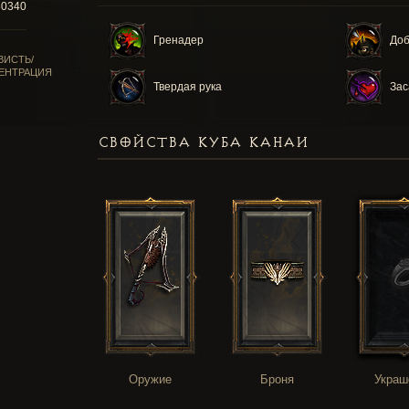
80340
Гренадер
Доб
ВИСТЬ/
ЕНТРАЦИЯ
Твердая рука
Зас
СВОЙСТВА КУБА КАНАИ
Оружие
Броня
Украш