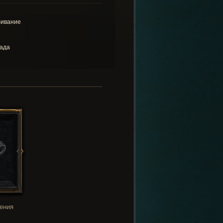
ивание
ада
ения