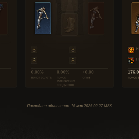
И
Н
0,00%
0,00%
+0,00
176,
поиск золота
поиск
опыт
поиск 
магических
предметов
Последнее обновление: 16 мая 2026 02:27 MSK