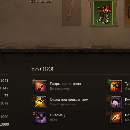
485 к ловкости
УМЕНИЯ
1041
Разрывная стрела
Ту
8142
Во всеоружии
Се
77
Отход под прикрытием
Ку
3079
Сгруппироваться
Са
Питомец
Во
21990
Волк
Мр
13600