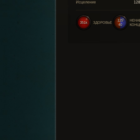
Исцеление
12
125
НЕНА
351k
ЗДОРОВЬЕ
40
КОНЦ