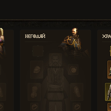
Негодяй
Хр