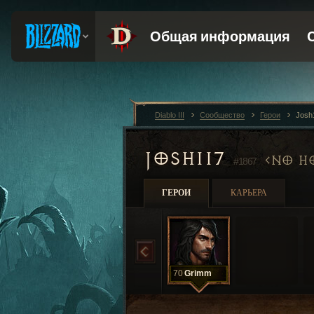
Diablo III
Сообщество
Герои
Josh
JOSH117
NO H
#1867
ГЕРОИ
КАРЬЕРА
70
Grimm