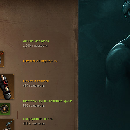
Личина мародера
1,000 к ловкости
Ожерелье Попрыгушки
Обмотки ясности
464 к ловкости
Шелковый кушак капитана Кримсона
569 к ловкости
Сосредоточенность
488 к ловкости