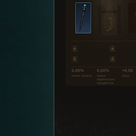
0,00%
0,00%
+0,00
поиск золота
поиск
опыт
магических
предметов