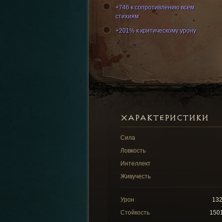
+746 к сопротивлению всем
стихиям
+201% к критическому урону
ХАРАКТЕРИСТИКИ
Сила
Ловкость
Интеллект
Живучесть
Урон
13
Стойкость
150