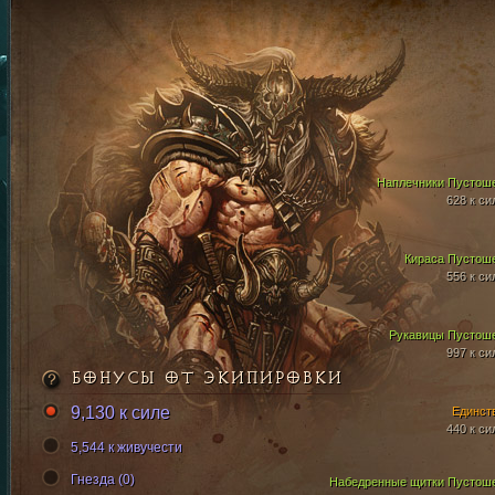
Наплечники Пустош
628 к си
Кираса Пустош
556 к си
Рукавицы Пустош
997 к си
БОНУСЫ ОТ ЭКИПИРОВКИ
9,130 к силе
Единст
440 к си
5,544 к живучести
Гнезда (0)
Набедренные щитки Пустош