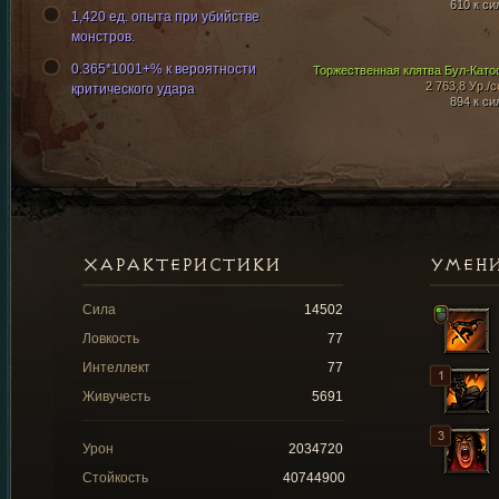
610 к си
1,420 ед. опыта при убийстве
монстров.
0.365*1001+% к вероятности
Торжественная клятва Бул-Като
2 763,8 Ур./с
критического удара
894 к си
ХАРАКТЕРИСТИКИ
УМЕН
Сила
14502
Ловкость
77
Интеллект
77
Живучесть
5691
Урон
2034720
Стойкость
40744900