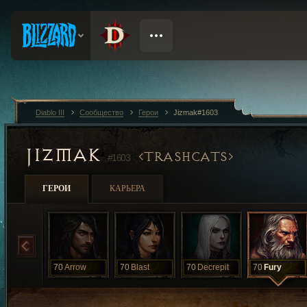
Diablo III
Сообщество
Герои
Jizmak#1603
JIZMAK
TRASHCATS
#1603
ГЕРОИ
КАРЬЕРА
70
Arrow
70
Blast
70
Decrepit
70
Fury