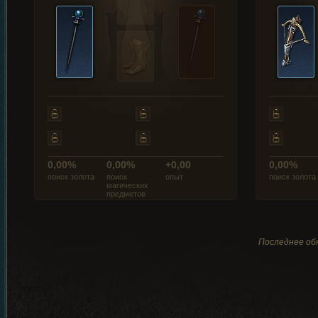
0,00%
0,00%
+0,00
0,00%
поиск золота
поиск
опыт
поиск золота
магических
предметов
Последнее обн