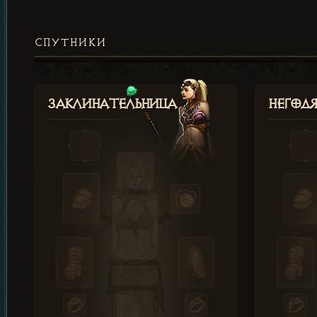
СПУТНИКИ
Заклинательница
Негод