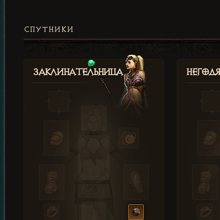
СПУТНИКИ
Заклинательница
Негод