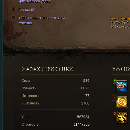
критического удара
Гнезда (6)
+292 к сопротивлению всем
Клинок Киоши
2 273,0 Ур./с
стихиям
648 к ловкос
ХАРАКТЕРИСТИКИ
УМЕН
Сила
529
Ловкость
6023
Интеллект
77
Живучесть
3768
Урон
587934
Стойкость
11447300