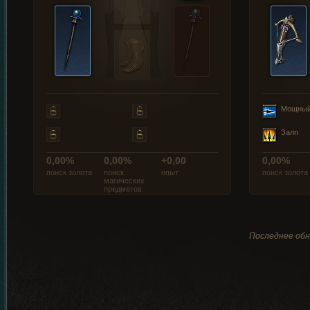
Мощный
Залп
0,00%
0,00%
+0,00
0,00%
поиск золота
поиск
опыт
поиск золота
магических
предметов
Последнее обн