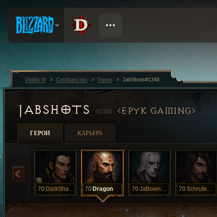
Diablo III
Сообщество
Герои
JabShots#1348
JABSHOTS
EPYK GAMING
#1348
ГЕРОИ
КАРЬЕРА
70
DarkShadows
70
Dragon
70
JaBownerII
70
SchruteFarms