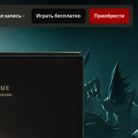
ные
чинам.