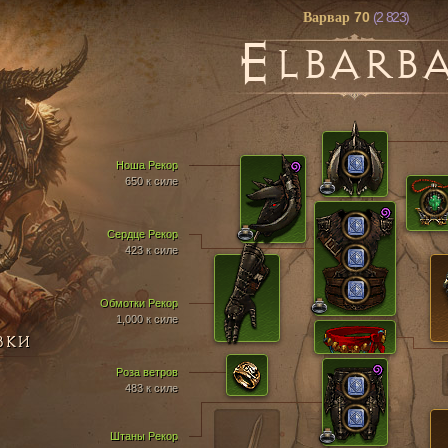
70
(2 823)
Варвар
E
LBARB
Ноша Рекор
650 к силе
Сердце Рекор
423 к силе
Обмотки Рекор
1,000 к силе
ВКИ
Роза ветров
483 к силе
Штаны Рекор