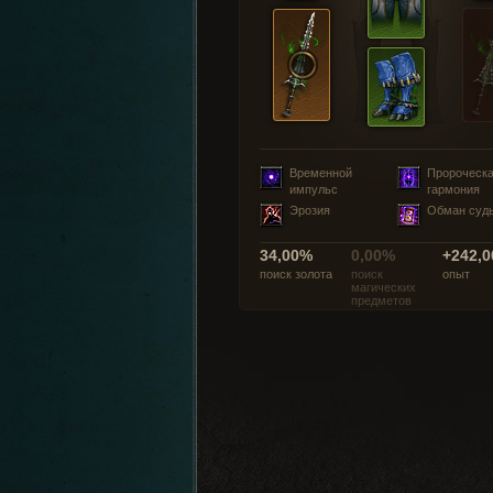
Временной
Пророческ
импульс
гармония
Эрозия
Обман суд
34,00%
0,00%
+242,0
поиск золота
поиск
опыт
магических
предметов