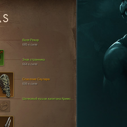
AS
Воля Рекор
685 к силе
Знак странника
664 к силе
Спасение Скулара
606 к силе
Шелковый кушак капитана Кримсона