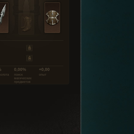
%
0,00%
+0,00
золота
поиск
опыт
магических
предметов