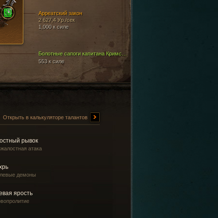
Арреатский закон
2 627,4 Ур./сек
1,000 к силе
Болотные сапоги капитана Кримсона
553 к силе
Открыть в калькуляторе талантов
остный рывок
зжалостная атака
хрь
левые демоны
евая ярость
овопролитие