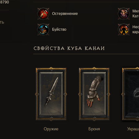
88790
Мил
Остервенение
Кат
ТЬ
Нео
Буйство
кар
СВОЙСТВА КУБА КАНАИ
Оружие
Броня
Украш