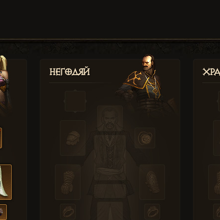
Негодяй
Хр