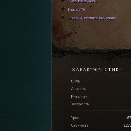
3,459 к живучести
Гнезда (0)
+286% к критическому урону
ХАРАКТЕРИСТИКИ
Сила
Ловкость
Интеллект
Живучесть
Урон
16
Стойкость
127