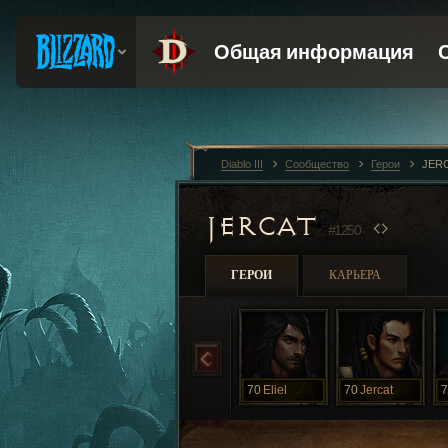
Diablo III
Сообщество
Герои
JER
JERCAT
#1250
ГЕРОИ
КАРЬЕРА
70
Eliel
70
Jercat
7