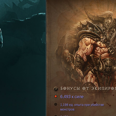
БОНУСЫ ОТ ЭКИПИРО
6,493 к силе
1,198 ед. опыта при убийстве
монстров.