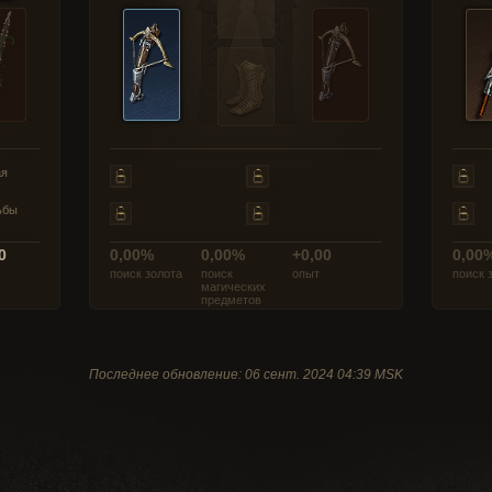
ая
ьбы
0
0,00%
0,00%
+0,00
0,00
поиск золота
поиск
опыт
поиск 
магических
предметов
Последнее обновление: 06 сент. 2024 04:39 MSK