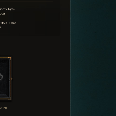
ость Бул-
оса
твратимая
а
ения