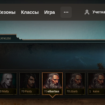
CAT#1250
0
Matty
70
Pasty
70
elbarbas
70
zbarb
1
kane