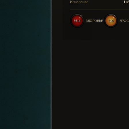
Исцеление
11
361k
ЗДОРОВЬЕ
100
ЯРОС