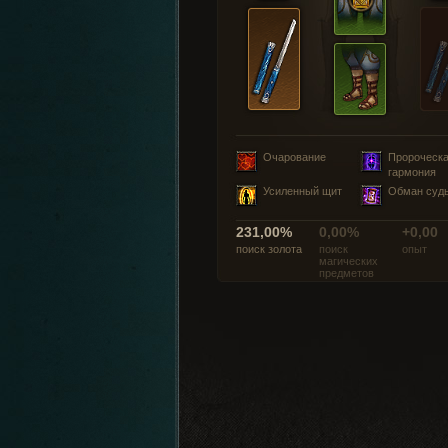
Очарование
Пророческ
гармония
Усиленный щит
Обман суд
231,00%
0,00%
+0,00
поиск золота
поиск
опыт
магических
предметов