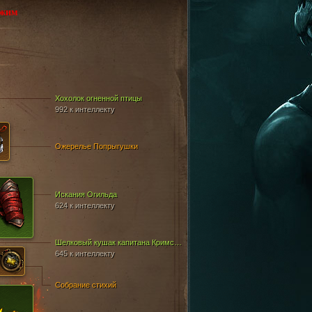
ежим
Хохолок огненной птицы
992 к интеллекту
Ожерелье Попрыгушки
Искания Огильда
624 к интеллекту
Шелковый кушак капитана Кримсона
645 к интеллекту
Собрание стихий