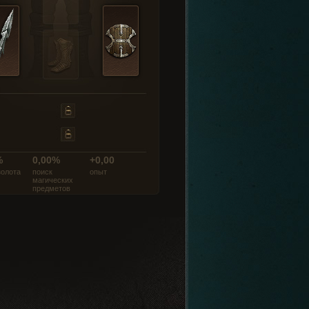
%
0,00%
+0,00
золота
поиск
опыт
магических
предметов