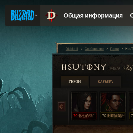
Diablo III
Сообщество
Герои
HsuT
HSUTONY
為
#4679
ГЕРОИ
КАРЬЕРА
70
北七的羽白
70
卍暗陰陽卍
7