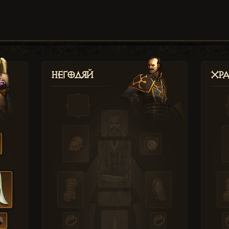
Негодяй
Хр