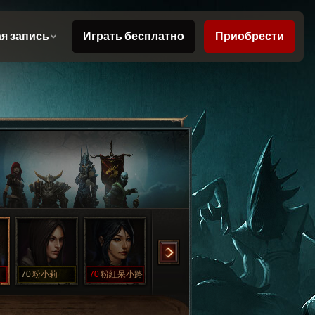
70
粉小莉
70
粉紅呆小路
70
羽白禁評
70
羽白翻車了
1
羽