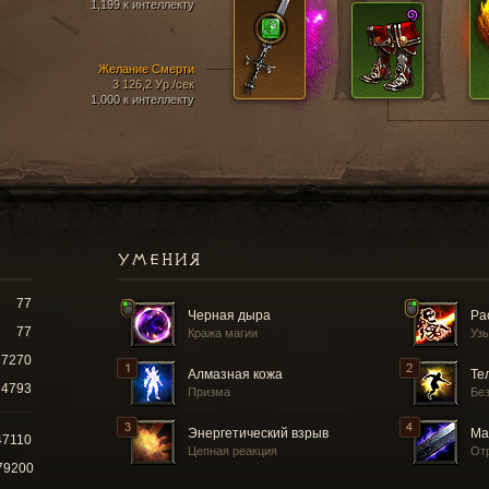
1,199 к интеллекту
Желание Смерти
3 126,2 Ур./сек
1,000 к интеллекту
УМЕНИЯ
77
Черная дыра
Ра
77
Кража магии
Уз
17270
Алмазная кожа
Те
4793
Призма
Бе
Энергетический взрыв
Ма
47110
Цепная реакция
От
79200