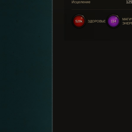
Исцеление
12
МАГИ
528k
ЗДОРОВЬЕ
114
ЭНЕР