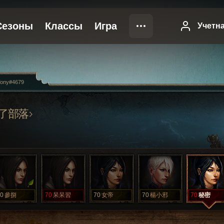
ony#4679
了部落
0
參捌
70
呆呆習
70
女帝
70
楊小邪
70
秘密