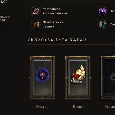
54230
Ускоренное
Нес
восстановление
ЧЕСКАЯ
ГИЯ
Живительная
Сме
защита
СВОЙСТВА КУБА КАНАИ
Оружие
Броня
Украш