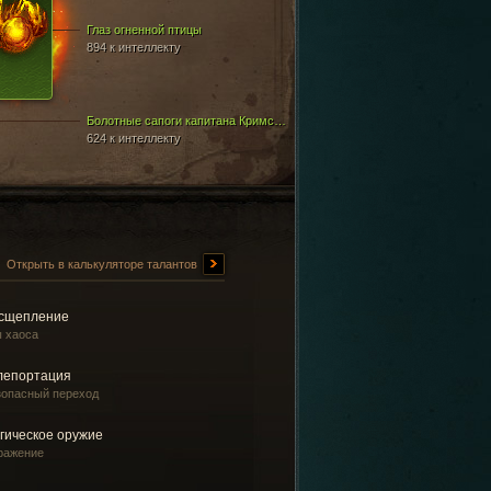
Глаз огненной птицы
894 к интеллекту
Болотные сапоги капитана Кримсона
624 к интеллекту
Открыть в калькуляторе талантов
сщепление
ы хаоса
лепортация
зопасный переход
гическое оружие
ражение