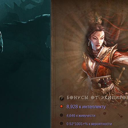
БОНУСЫ ОТ ЭКИПИРО
8,928 к интеллекту
4,646 к живучести
0.52*1001+% к вероятности