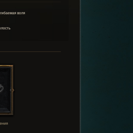
гибаемая воля
лость
ения