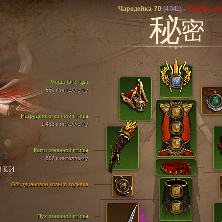
70
(4 041)
Чародейка
-
Героич. р
秘
密
Мощь Огильда
650 к интеллекту
Нагрудник огненной птицы
1,433 к интеллекту
Когти огненной птицы
867 к интеллекту
ВКИ
Обсидиановое кольцо зодиака
Пух огненной птицы