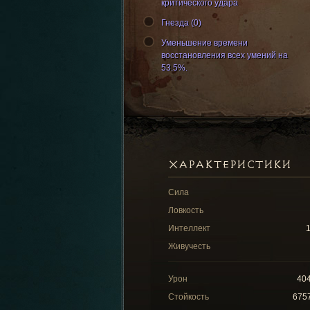
критического удара
Гнезда (0)
Уменьшение времени
восстановления всех умений на
53.5%.
ХАРАКТЕРИСТИКИ
Сила
Ловкость
Интеллект
Живучесть
Урон
40
Стойкость
675