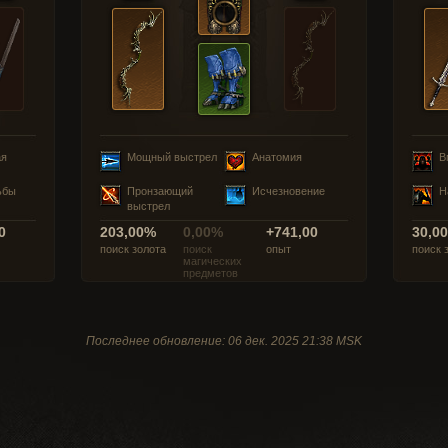
ая
Мощный выстрел
Анатомия
В
ьбы
Пронзающий
Исчезновение
Н
выстрел
0
203,00%
0,00%
+741,00
30,0
поиск золота
поиск
опыт
поиск 
магических
предметов
Последнее обновление: 06 дек. 2025 21:38 MSK