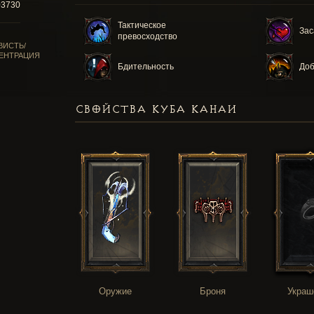
03730
Тактическое
Зас
превосходство
ВИСТЬ/
ЕНТРАЦИЯ
Бдительность
Доб
СВОЙСТВА КУБА КАНАИ
Оружие
Броня
Украш