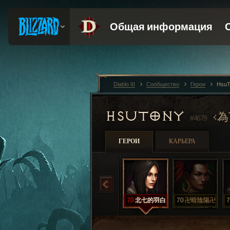
Diablo III
Сообщество
Герои
HsuT
HSUTONY
為
#4679
ГЕРОИ
КАРЬЕРА
70
北七的羽白
70
卍暗陰陽卍
7