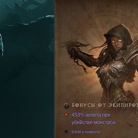
БОНУСЫ ОТ ЭКИПИРО
453% золота при
убийстве монстров
9,646 к ловкости