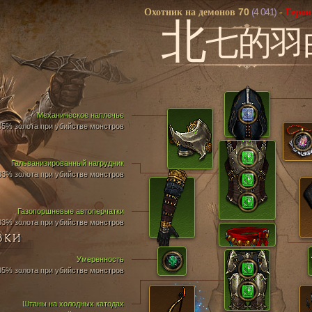
70
(4 041)
Охотник на демонов
-
Герои
北
七的羽
Механическое наплечье
35% золота при убийстве монстров
Гальванизированный нагрудник
33% золота при убийстве монстров
Газопоршневые автоперчатки
33% золота при убийстве монстров
ВКИ
Умеренность
35% золота при убийстве монстров
Штаны на холодных катодах