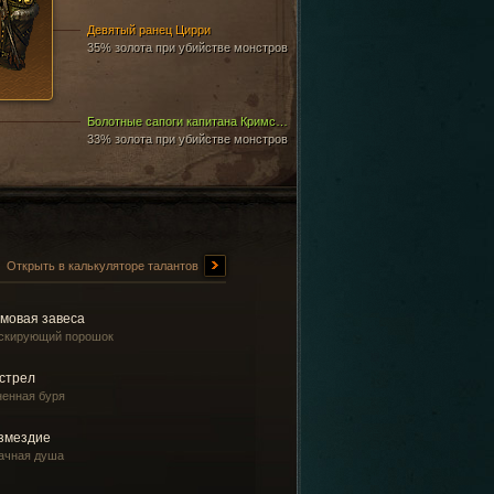
Девятый ранец Цирри
35% золота при убийстве монстров
Болотные сапоги капитана Кримсона
33% золота при убийстве монстров
Открыть в калькуляторе талантов
мовая завеса
скирующий порошок
стрел
ненная буря
змездие
ачная душа