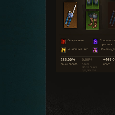
Очарование
Пророческ
гармония
Усиленный щит
Обман суд
235,00%
0,00%
+469,0
поиск золота
поиск
опыт
магических
предметов