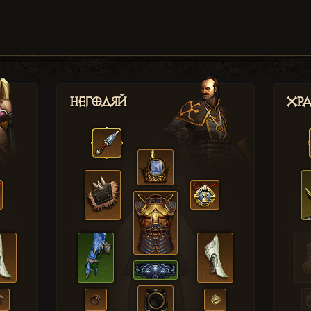
Негодяй
Хр