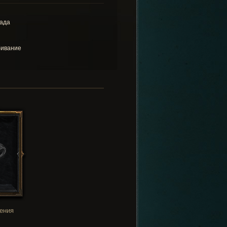
ада
ивание
ения