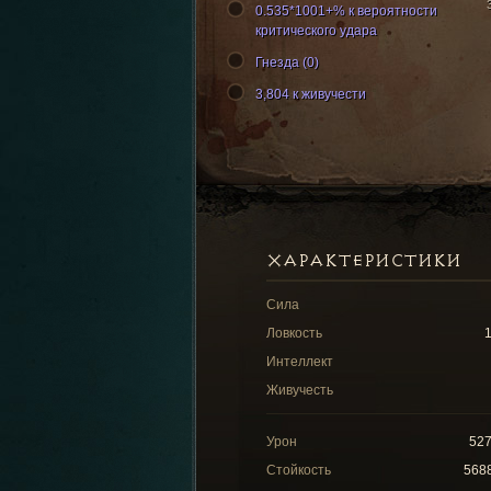
0.535*1001+% к вероятности
критического удара
Гнезда (0)
3,804 к живучести
ХАРАКТЕРИСТИКИ
Сила
Ловкость
Интеллект
Живучесть
Урон
52
Стойкость
568