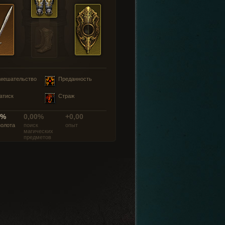
мешательство
Преданность
атиск
Страж
0%
0,00%
+0,00
золота
поиск
опыт
магических
предметов