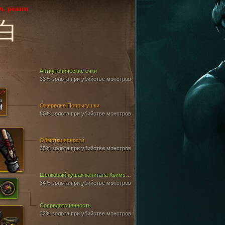
ч. режим
白
Антиутопические очки
33% золота при убийстве монстров
Ожерелье Попрыгушки
80% золота при убийстве монстров
Обмотки ясности
35% золота при убийстве монстров
Шелковый кушак капитана Кримсона
34% золота при убийстве монстров
Сосредоточенность
32% золота при убийстве монстров