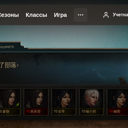
ony#4679
了部落
0
參捌
70
呆呆習
70
女帝
70
楊小邪
70
秘密