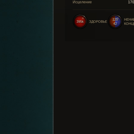
Исцеление
17
125
НЕНА
395k
ЗДОРОВЬЕ
42
КОНЦ