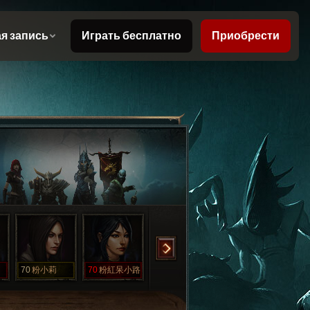
70
粉小莉
70
粉紅呆小路
70
羽白禁評
70
羽白翻車了
1
羽