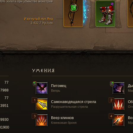
35% золота при убийстве монстров
Изогнутый лук Яна
3 432,7 Ур./сек
УМЕНИЯ
77
Питомец
Ды
17988
Вепрь
Ма
77
Самонаводящаяся стрела
Об
3951
Разрушительная стрела
Ог
Веер клинков
Во
79930
Клинковая броня
Мр
81900