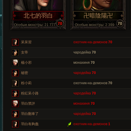
北七的羽白
卍暗陰陽卍
70
70
Особые монстры: 21 777
Особые монстры: 2 399
呆呆習
охотник-на-демонов
70
女帝
чародейка
70
楊小邪
монахиня
70
秘密
чародейка
70
粉小莉
охотник-на-демонов
70
粉紅呆小路
чародейка
70
羽白禁評
монахиня
70
羽白翻車了
чародейка
70
羽白有夠蠢
охотник-на-демонов
1