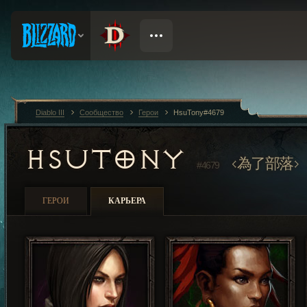
Diablo III
Сообщество
Герои
HsuTony#4679
HSUTONY
為了部落
#4679
ГЕРОИ
КАРЬЕРА