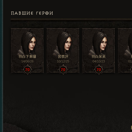
ПАВШИЕ ГЕРОИ
羽白下車囉
習禁評
羽白呆呆
14/06/26
10/12/25
04/10/23
01
70
70
70