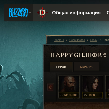
Diablo III
Сообщество
Герои
Happ
HAPPYGILMOR
ГЕРОИ
КАРЬЕРА
70
DingDong
70
Flash
7