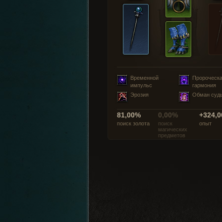
Временной
Пророческ
импульс
гармония
Эрозия
Обман суд
81,00%
0,00%
+324,0
поиск золота
поиск
опыт
магических
предметов