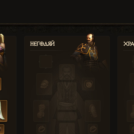
Негодяй
Хр