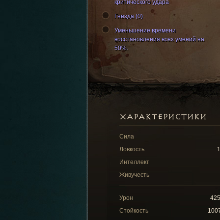
критического удара
Гнезда (0)
Уменьшение времени
восстановления всех умений на
50%.
ХАРАКТЕРИСТИКИ
Сила
Ловкость
Интеллект
Живучесть
Урон
42
Стойкость
100