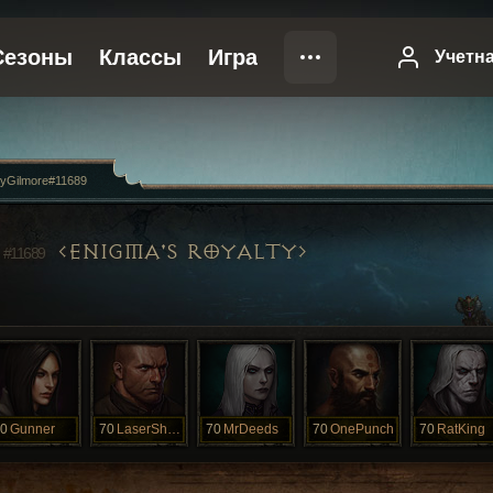
yGilmore#11689
E
ENIGMA'S ROYALTY
#11689
0
Gunner
70
LaserShow
70
MrDeeds
70
OnePunch
70
RatKing