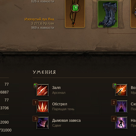
626 к ловкости
Изогнутый лук Яна
3 277,6 Ур./сек
969 к ловкости
УМЕНИЯ
77
Залп
Во
16887
Арсенал
Мр
77
Обстрел
Си
3706
Парящая тень
По
Дымовая завеса
На
52090
Сдвиг
Пр
731000