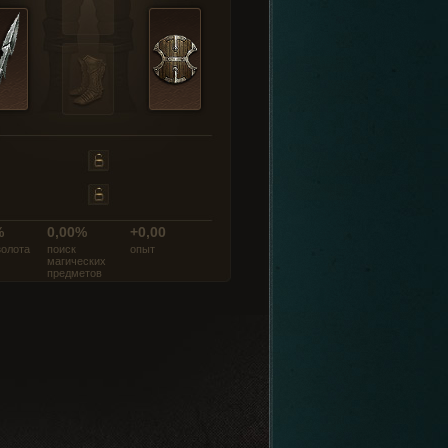
%
0,00%
+0,00
золота
поиск
опыт
магических
предметов