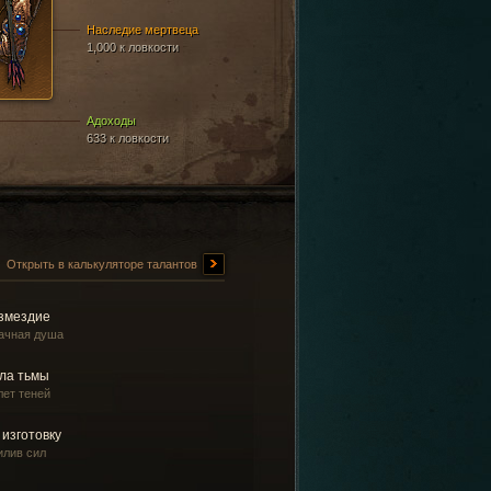
Наследие мертвеца
1,000 к ловкости
Адоходы
633 к ловкости
Открыть в калькуляторе талантов
змездие
ачная душа
ла тьмы
лет теней
 изготовку
илив сил