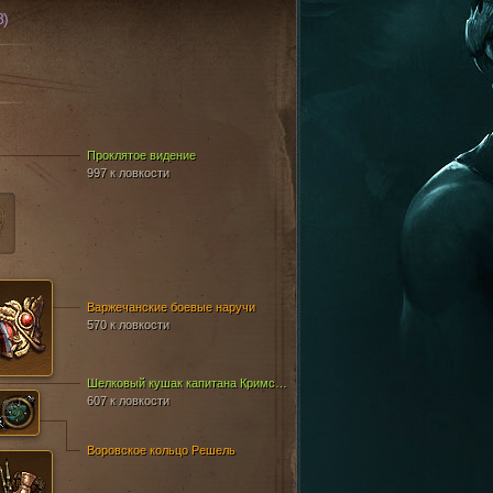
8)
Z
Проклятое видение
997 к ловкости
Варжечанские боевые наручи
570 к ловкости
Шелковый кушак капитана Кримсона
607 к ловкости
Воровское кольцо Решель