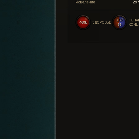
Исцеление
29
150
НЕНА
460k
ЗДОРОВЬЕ
85
КОНЦ