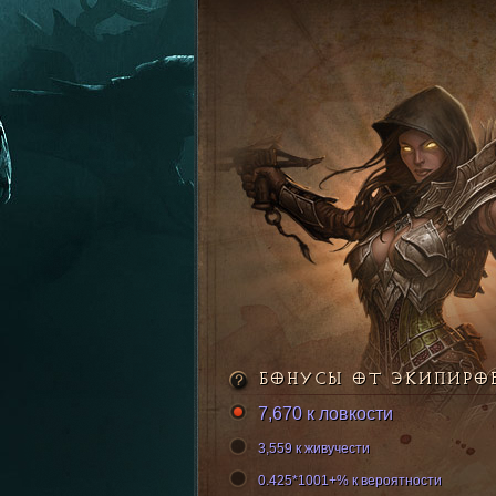
БОНУСЫ ОТ ЭКИПИРО
7,670 к ловкости
3,559 к живучести
0.425*1001+% к вероятности