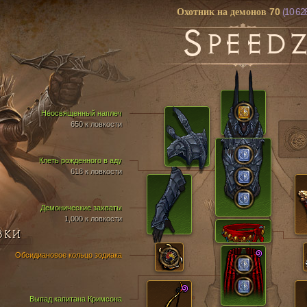
70
(10 62
Охотник на демонов
S
PEED
Неосвященный наплеч
650 к ловкости
Клеть рожденного в аду
618 к ловкости
Демонические захваты
1,000 к ловкости
ВКИ
Обсидиановое кольцо зодиака
Выпад капитана Кримсона