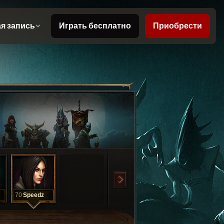
70
Speedz