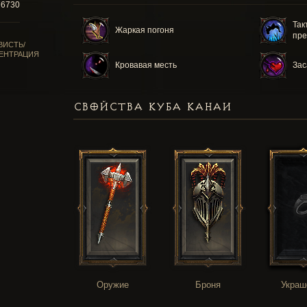
76730
Так
Жаркая погоня
пре
ВИСТЬ/
ЕНТРАЦИЯ
Кровавая месть
Зас
СВОЙСТВА КУБА КАНАИ
Оружие
Броня
Украш