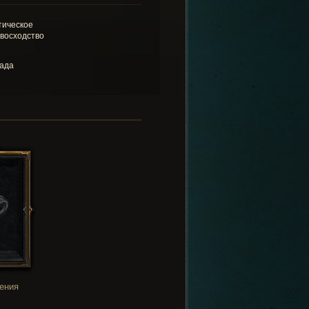
тическое
восходство
ада
ения