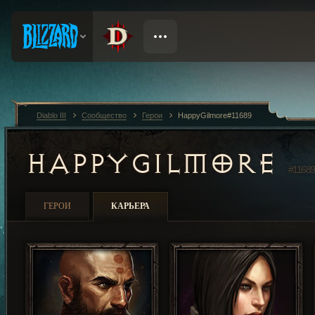
Diablo III
Сообщество
Герои
HappyGilmore#11689
HAPPYGILMORE
#11689
ГЕРОИ
КАРЬЕРА