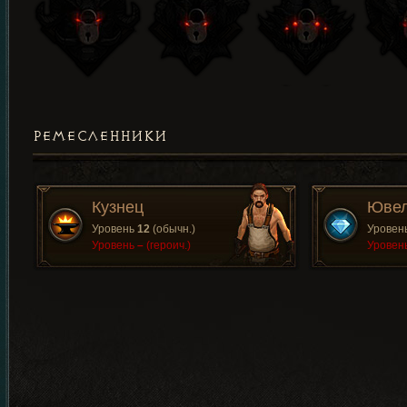
РЕМЕСЛЕННИКИ
Кузнец
Юве
Уровень
12
(обычн.)
Уровен
Уровень
–
(героич.)
Уровен