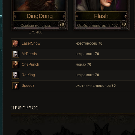
DingDong
Flash
70
70
Особые монстры:
Особые монстры: 2 407
175 480
LaserShow
крестоносец
70
MrDeeds
некромант
70
OnePunch
монах
70
RatKing
некромант
70
Speedz
охотник-на-демонов
70
ПРОГРЕСС