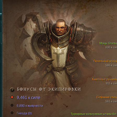
Мощь Огиль
630 к си
Пепельный мунд
586 к си
Каменные рукави
911 к си
БОНУСЫ ОТ ЭКИПИРОВКИ
9,461 к силе
Собрание стих
561 к си
6,890 к живучести
Гнезда (0)
Турнирные кол