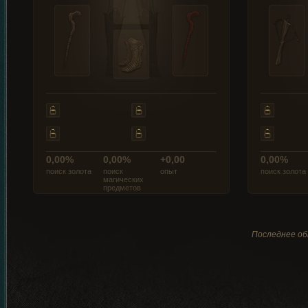
0,00%
0,00%
+0,00
0,00%
поиск золота
поиск
опыт
поиск золота
магических
предметов
Последнее обн