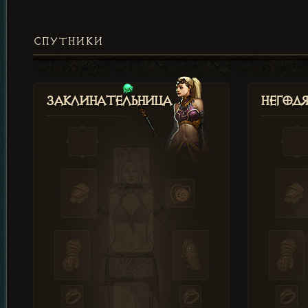
СПУТНИКИ
Заклинательница
Негод