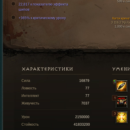
599 к си
22,817 к показателю эффекта
шипов
+365% к критическому урону
Когти крече
3 116,2 Ур./с
1,000 к си
ХАРАКТЕРИСТИКИ
УМЕН
Сила
16879
Ловкость
77
Интеллект
77
Живучесть
7037
Урон
2150000
Стойкость
41833200