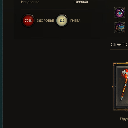
Исцеление
1099040
704k
ЗДОРОВЬЕ
119
ГНЕВА
СВОЙС
Ору