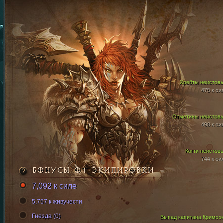
Хребты неистов
475 к си
Отметины неистов
498 к си
Когти неистов
744 к си
БОНУСЫ ОТ ЭКИПИРОВКИ
7,092 к силе
5,757 к живучести
Гнезда (0)
Выпад капитана Кримсо