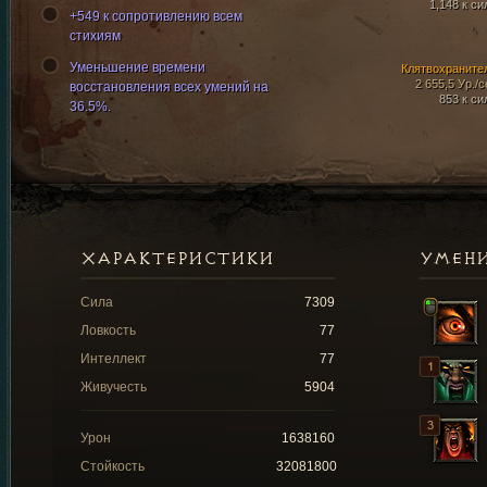
1,148 к си
+549 к сопротивлению всем
стихиям
Уменьшение времени
Клятвохраните
2 655,5 Ур./с
восстановления всех умений на
853 к си
36.5%.
ХАРАКТЕРИСТИКИ
УМЕН
Сила
7309
Ловкость
77
Интеллект
77
Живучесть
5904
Урон
1638160
Стойкость
32081800