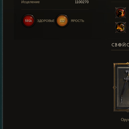
Исцеление
1100270
591k
ЗДОРОВЬЕ
112
ЯРОСТЬ
СВОЙС
Ору