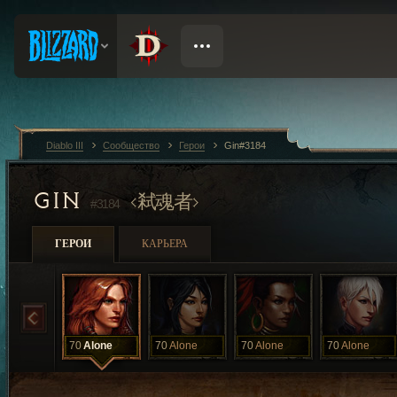
Diablo III
Сообщество
Герои
Gin#3184
GIN
弒魂者
#3184
ГЕРОИ
КАРЬЕРА
70
Alone
70
Alone
70
Alone
70
Alone