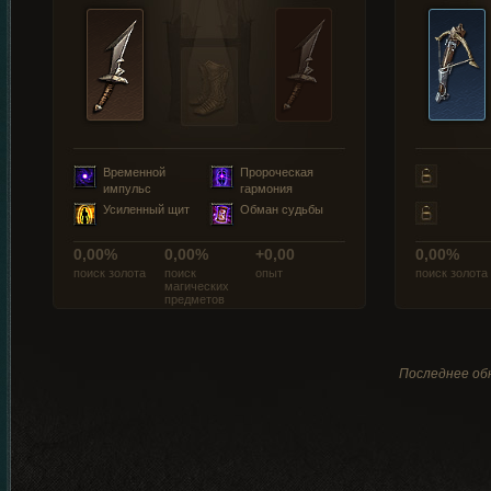
Временной
Пророческая
импульс
гармония
Усиленный щит
Обман судьбы
0,00%
0,00%
+0,00
0,00%
поиск золота
поиск
опыт
поиск золота
магических
предметов
Последнее обн