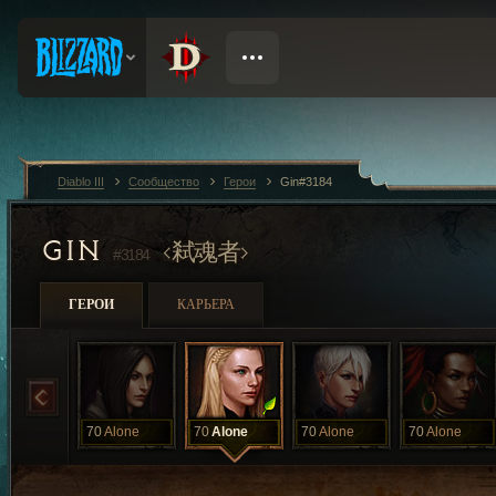
Diablo III
Сообщество
Герои
Gin#3184
GIN
弒魂者
#3184
ГЕРОИ
КАРЬЕРА
70
Alone
70
Alone
70
Alone
70
Alone