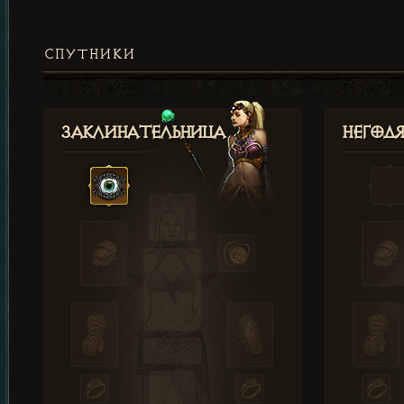
СПУТНИКИ
Заклинательница
Негод