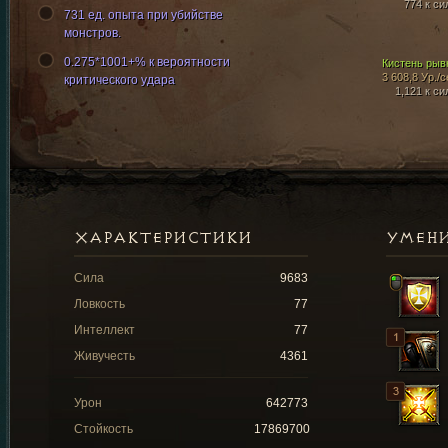
774 к си
731 ед. опыта при убийстве
монстров.
0.275*1001+% к вероятности
Кистень рыв
3 608,8 Ур./с
критического удара
1,121 к си
ХАРАКТЕРИСТИКИ
УМЕН
Сила
9683
Ловкость
77
Интеллект
77
Живучесть
4361
Урон
642773
Стойкость
17869700